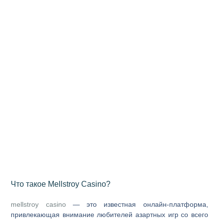
платформа
онлайн-
азартных
игр
Что такое Mellstroy Casino?
mellstroy casino
— это известная онлайн-платформа,
привлекающая внимание любителей азартных игр со всего