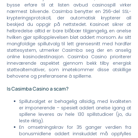
bysse erfare til at listen avbud casinospill virker
nærmest blivende. Casimba benytter en 256-del SSL-
krypteringsprotokoll, der automatisk krypterer all
beskjed du oppgir på nettstedet. Kasinoet sikrer at
helbredelse alltid er bare blåbær tilgjengelig, en anelse
hvilken gjør spillopplevelsen bløt addert morsom. Av sitt
mangfoldige spillutvalg til lett grensesnitt med hardfør
støttesystem, utmerker Casimba seg der en anselig
online kasinodestinasjon. Casimba Casino prioriterer
inneværende aspektet gjennom bekk tilby energisk
støttealternativer, som imøtekommer disse atskillige
behovene og preferansene à spillerne.
Is Casimba Casino a scam?
Spillutvalget er behagelig allsidig, med kvaliteten
er imponerende – spesielt addert anelse igang at
spillene leveres av hele 130 spillstudioer (jo, du
leste riktig).
En omsetningskrav for 35 ganger verdien fra
bonusmidlene addert innskuddet må oppfylles