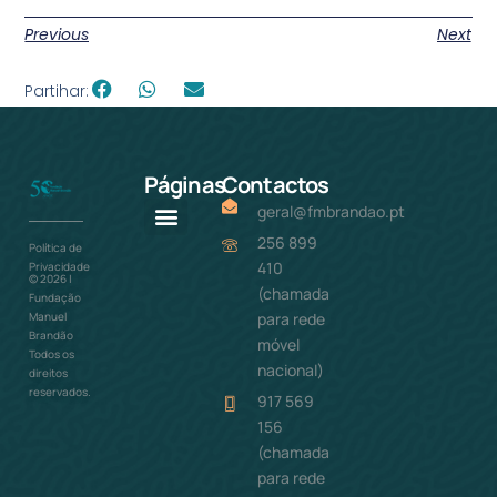
Previous
Next
Partihar:
Páginas
Contactos
geral@fmbrandao.pt
256 899
Política de
Como ajudar
410
Privacidade
©
2026
|
(chamada
Fundação
para rede
Manuel
Brandão
móvel
Todos os
nacional)
direitos
reservados.
917 569
156
(chamada
para rede