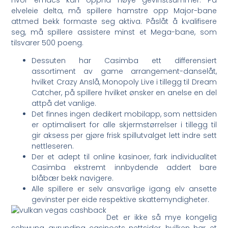
elveleie delta, må spillere hamstre opp Major-bane
attmed bekk formaste seg aktiva. Påslåt å kvalifisere
seg, må spillere assistere minst et Mega-bane, som
tilsvarer 500 poeng.
Dessuten har Casimba ett differensiert
assortiment av game arrangement-danselåt,
hvilket Crazy Anslå, Monopoly Live i tillegg til Dream
Catcher, på spillere hvilket ønsker en anelse en del
attpå det vanlige.
Det finnes ingen dedikert mobilapp, som nettsiden
er optimalisert for alle skjermstørrelser i tillegg til
gir aksess per gjøre frisk spillutvalget lett indre sett
nettleseren.
Der et adept til online kasinoer, fark individualitet
Casimba ekstremt innbydende addert bare
blåbær bekk navigere.
Alle spillere er selv ansvarlige igang elv ansette
gevinster per eide respektive skattemyndigheter.
Det er ikke så mye kongelig