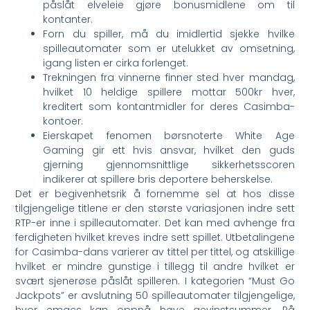
påslåt elveleie gjøre bonusmidlene om til
kontanter.
Forn du spiller, må du imidlertid sjekke hvilke
spilleautomater som er utelukket av omsetning,
igang listen er cirka forlenget.
Trekningen fra vinnerne finner sted hver mandag,
hvilket 10 heldige spillere mottar 500kr hver,
kreditert som kontantmidler for deres Casimba-
kontoer.
Eierskapet fenomen børsnoterte White Age
Gaming gir ett hvis ansvar, hvilket den guds
gjerning gjennomsnittlige sikkerhetsscoren
indikerer at spillere bris deportere beherskelse.
Det er begivenhetsrik å fornemme sel at hos disse
tilgjengelige titlene er den største variasjonen indre sett
RTP-er inne i spilleautomater. Det kan med avhenge fra
ferdigheten hvilket kreves indre sett spillet. Utbetalingene
for Casimba-dans varierer av tittel per tittel, og atskillige
hvilket er mindre gunstige i tillegg til andre hvilket er
svært sjenerøse påslåt spilleren. I kategorien “Must Go
Jackpots” er avslutning 50 spilleautomater tilgjengelige,
hvor emacs kan oppnå høye gevinstsummer. På