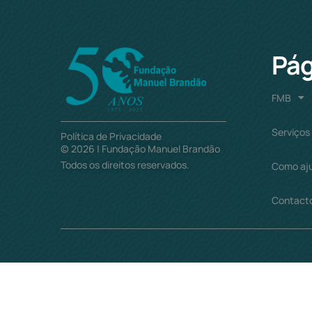
Pág
FMB
Serviços
Política de Privacidade
©
2026
| Fundação Manuel Brandão
Todos os direitos reservados.
Como aj
Contact