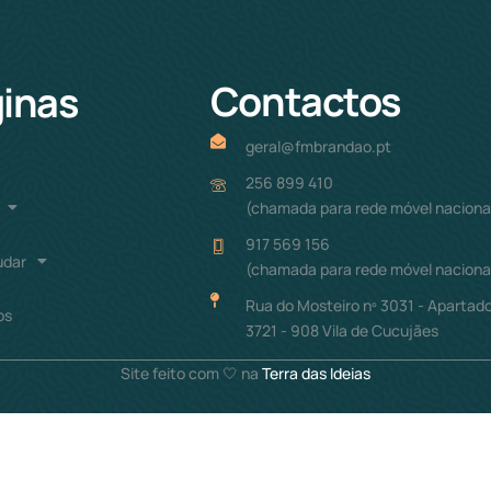
Contactos
inas
geral@fmbrandao.pt
256 899 410
(chamada para rede móvel naciona
917 569 156
udar
(chamada para rede móvel naciona
Rua do Mosteiro nº 3031 - Apartado
os
3721 - 908 Vila de Cucujães
Site feito com 🤍 na
Terra das Ideias