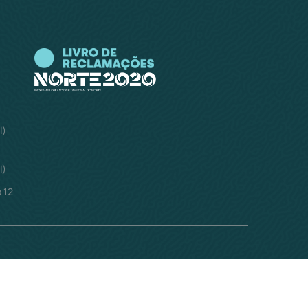
l)
l)
 12