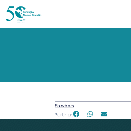
.
Previous
Partihar: