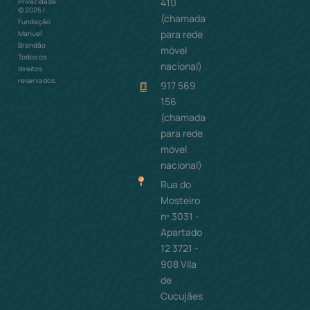
410
Privacidade
©
2026
|
(chamada
Fundação
para rede
Manuel
Brandão
móvel
Todos os
nacional)
direitos
reservados.
917 569
156
(chamada
para rede
móvel
nacional)
Rua do
Mosteiro
nº 3031 -
Apartado
12 3721 -
908 Vila
de
Cucujães