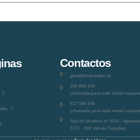
Contactos
inas
geral@fmbrandao.pt
256 899 410
(chamada para rede móvel naciona
917 569 156
udar
(chamada para rede móvel naciona
Rua do Mosteiro nº 3031 - Apartad
s
3721 - 908 Vila de Cucujães