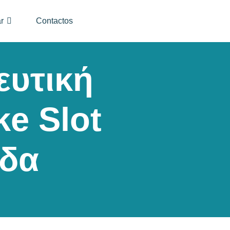
r
Contactos
ευτική
ke Slot
άδα