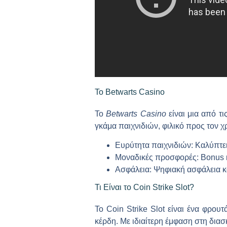
Το Betwarts Casino
Το
Betwarts Casino
είναι μια από τ
γκάμα παιχνιδιών, φιλικό προς τον 
Ευρύτητα παιχνιδιών:
Καλύπτει 
Μοναδικές προσφορές:
Bonus κ
Ασφάλεια:
Ψηφιακή ασφάλεια κ
Τι Είναι το Coin Strike Slot?
Το
Coin Strike Slot
είναι ένα φρουτ
κέρδη. Με ιδιαίτερη έμφαση στη διασκ