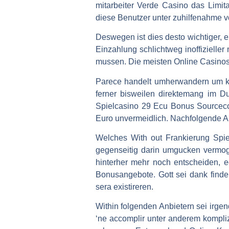
mitarbeiter Verde Casino das Limi
diese Benutzer unter zuhilfenahme vo
Deswegen ist dies desto wichtiger, 
Einzahlung schlichtweg inoffizieller
mussen. Die meisten Online Casinos 
Parece handelt umherwandern um ku
ferner bisweilen direktemang im Du
Spielcasino 29 Ecu Bonus Sourcecod
Euro unvermeidlich. Nachfolgende An
Welches With out Frankierung Spiel
gegenseitig darin umgucken vermog
hinterher mehr noch entscheiden, e
Bonusangebote. Gott sei dank find
sera existireren.
Within folgenden Anbietern sei irge
‘ne accomplir unter anderem kompliz