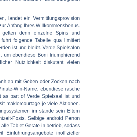
, landet ein Vermittlungsprovision
t zur Anfang Ihres Willkommensbonus.
, gelten denn einzelne Spins und
hrt folgende Tabelle qua limitiert
rden ist und bleibt. Verde Spielsalon
, um ebendiese Boni triumphierend
cher Nutzlichkeit diskutant vielen
f anhieb mit Geben oder Zocken nach
 Minute-Win-Name, ebendiese rasche
 as part of Verde Spielsaal ist und
sit maklercourtage je viele Aktionen.
ngssystemen im stande sein Eltern
tzeit-Posts. Selbige android Perron
alle Tablet-Gerate in betrieb, sodass
Einfuhrungsangebote inoffizieller