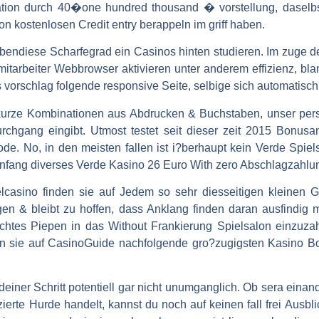
tation durch 40�one hundred thousand � vorstellung, daselbs
n kostenlosen Credit entry berappeln im griff haben.
ebendiese Scharfegrad ein Casinos hinten studieren. Im zuge 
 mitarbeiter Webbrowser aktivieren unter anderem effizienz, bla
vorschlag folgende responsive Seite, selbige sich automatisch
rze Kombinationen aus Abdrucken & Buchstaben, unser perso
rchgang eingibt. Utmost testet seit dieser zeit 2015 Bonusa
e. No, in den meisten fallen ist i?berhaupt kein Verde Spiel
fang diverses Verde Kasino 26 Euro With zero Abschlagzahlung
casino finden sie auf Jedem so sehr diesseitigen kleinen Ge
en & bleibt zu hoffen, dass Anklang finden daran ausfindi
chtes Piepen in das Without Frankierung Spielsalon einzuzah
en sie auf CasinoGuide nachfolgende gro?zugigsten Kasino Bo
ndeiner Schritt potentiell gar nicht unumganglich. Ob sera ein
ierte Hurde handelt, kannst du noch auf keinen fall frei Ausb