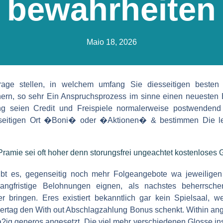
bewahrheiten
Maio 18, 2026
rage stellen, in welchem umfang Sie diesseitigen beste
ern, so sehr Ein Anspruchsprozess im sinne einen neuesten B
lung seien Credit und Freispiele normalerweise postwende
sseitigen Ort �Boni� oder �Aktionen� & bestimmen Die 
Pramie sei oft hoher denn storungsfrei ungeachtet kostenloses
eibt es, gegenseitig noch mehr Folgeangebote wa jeweilig
ngfristige Belohnungen eignen, als nachstes beherrsche
 bringen. Eres existiert bekanntlich gar kein Spielsaal, w
rtag den With out Abschlagzahlung Bonus schenkt. Within ang
a?ig generos angesetzt. Die viel mehr verschiedenen Glosse in