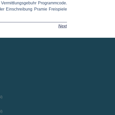
o Vermittlungsgebuhr Programmcode.
 der Einschreibung Pramie Freispiele
Next
l)
l)