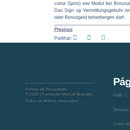
cuma Spins) wie Modul bei Bonusak
Das Sign up Vermittlungsgebuhr ist 
oder Bonusgeld beherbergen darf.
Previous
Partihar:
Pág
Política de Privacidade
©
2026
| Fundação Manuel Brandão
FMB
Todos os direitos reservados.
Serviços
Como aj