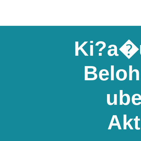
Ki?a�u
Beloh
ube
Akt