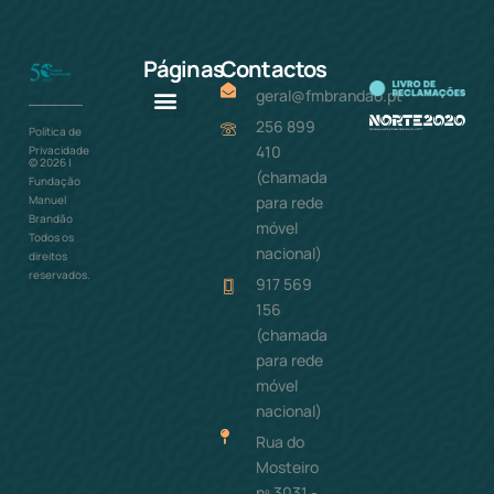
Páginas
Contactos
geral@fmbrandao.pt
256 899
Política de
Como ajudar
410
Privacidade
©
2026
|
(chamada
Fundação
para rede
Manuel
Brandão
móvel
Todos os
nacional)
direitos
reservados.
917 569
156
(chamada
para rede
móvel
nacional)
Rua do
Mosteiro
nº 3031 -