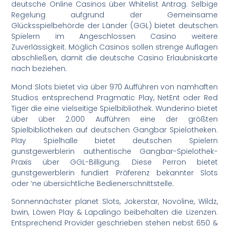
deutsche Online Casinos über Whitelist Antrag. Selbige
Regelung aufgrund der Gemeinsame
Glücksspielbehörde der Länder (GGL) bietet deutschen
Spielern im Angeschlossen Casino weitere
Zuverlässigkeit. Möglich Casinos sollen strenge Auflagen
abschließen, damit die deutsche Casino Erlaubniskarte
nach beziehen.
Mond Slots bietet via über 970 Aufführen von namhaften
Studios entsprechend Pragmatic Play, NetEnt oder Red
Tiger die eine vielseitige Spielbibliothek. Wunderino bietet
über über 2.000 Aufführen eine der größten
Spielbibliotheken auf deutschen Gangbar Spielotheken.
Play Spielhalle bietet deutschen Spielern
gunstgewerblerin authentische Gangbar-Spielothek-
Praxis über GGL-Billigung. Diese Perron bietet
gunstgewerblerin fundiert Präferenz bekannter Slots
oder ‘ne übersichtliche Bedienerschnittstelle.
Sonnennächster planet Slots, Jokerstar, Novoline, Wildz,
bwin, Löwen Play & Lapalingo beibehalten die Lizenzen.
Entsprechend Provider geschrieben stehen nebst 650 &