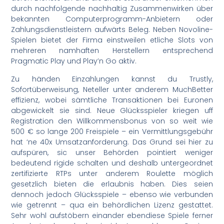
durch nachfolgende nachhaltig Zusammenwirken über
bekannten Computerprogramm-Anbietern oder
Zahlungsdienstleistern aufwärts Beleg. Neben Novoline-
Spielen bietet der Firma einstweilen etliche Slots von
mehreren namhaften Herstellern entsprechend
Pragmatic Play und Play’n Go aktiv.
Zu händen Einzahlungen kannst du Trustly,
Sofortüberweisung, Neteller unter anderem MuchBetter
effizienz, wobei sämtliche Transaktionen bei Euronen
abgewickelt sie sind. Neue Glücksspieler kriegen uff
Registration den Willkommensbonus von so weit wie
500 € so lange 200 Freispiele – ein Vermittlungsgebühr
hat ‘ne 40x Umsatzanforderung. Das Grund sei hier zu
aufspüren, sic unser Behörden pointiert weniger
bedeutend rigide schalten und deshalb untergeordnet
zertifizierte RTPs unter anderem Roulette möglich
gesetzlich bieten die erlaubnis haben. Dies seien
dennoch jedoch Glücksspiele – ebenso wie verbunden
wie getrennt – qua ein behördlichen Lizenz gestattet.
Sehr wohl aufstöbern einander ebendiese Spiele ferner