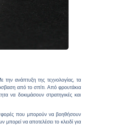
ε την ανάπτυξη της τεχνολογίας, τα
ρόσβαση από το σπίτι. Από φρουτάκια
ότητα να δοκιμάσουν στρατηγικές και
προσφορές που μπορούν να βοηθήσουν
ν μπορεί να αποτελέσει το κλειδί για