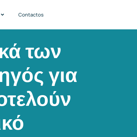
Contactos
κά των
ηγός για
ποτελούν
ικό