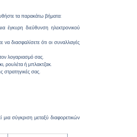
λουθήστε τα παρακάτω βήματα:
 μια έγκυρη διεύθυνση ηλεκτρονικού
 να διασφαλίσετε ότι οι συναλλαγές
τον λογαριασμό σας.
κι, ρουλέτα ή μπλακτζακ.
ις στρατηγικές σας.
ί μια σύγκριση μεταξύ διαφορετικών