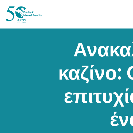
Ανακα
καζίνο:
επιτυχί
έν