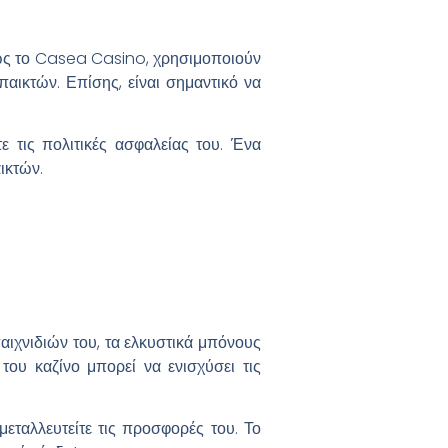
 όπως το Casea Casino, χρησιμοποιούν
αικτών. Επίσης, είναι σημαντικό να
ε τις πολιτικές ασφαλείας του. Ένα
ικτών.
αιχνιδιών του, τα ελκυστικά μπόνους
 του καζίνο μπορεί να ενισχύσει τις
μεταλλευτείτε τις προσφορές του. Το