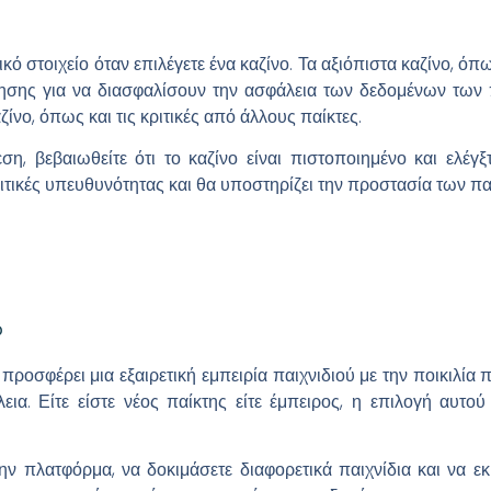
ικό στοιχείο όταν επιλέγετε ένα καζίνο. Τα αξιόπιστα καζίνο,
σης για να διασφαλίσουν την ασφάλεια των δεδομένων των π
αζίνο, όπως και τις κριτικές από άλλους παίκτες.
η, βεβαιωθείτε ότι το καζίνο είναι πιστοποιημένο και ελέγξτ
λιτικές υπευθυνότητας και θα υποστηρίζει την προστασία των πα
o
οσφέρει μια εξαιρετική εμπειρία παιχνιδιού με την ποικιλία π
ια. Είτε είστε νέος παίκτης είτε έμπειρος, η επιλογή αυτού
ν πλατφόρμα, να δοκιμάσετε διαφορετικά παιχνίδια και να εκ