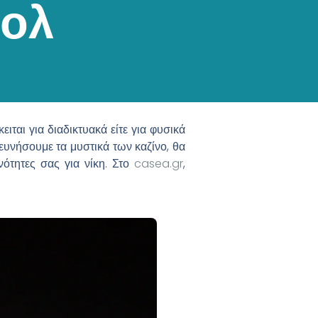
πολ
ται για διαδικτυακά είτε για φυσικά
ρευνήσουμε τα μυστικά των καζίνο, θα
ότητες σας για νίκη. Στο
casea.gr
,