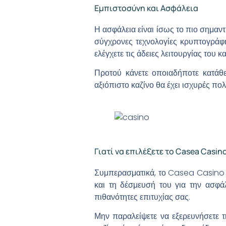
Εμπιστοσύνη και Ασφάλεια
Η ασφάλεια είναι ίσως το πιο σημαντ
σύγχρονες τεχνολογίες κρυπτογράφη
ελέγχετε τις άδειες λειτουργίας του κ
Προτού κάνετε οποιαδήποτε κατάθεσ
αξιόπιστο καζίνο θα έχει ισχυρές πο
Γιατί να επιλέξετε το Casea Casin
Συμπερασματικά, το Casea Casino πρ
και τη δέσμευσή του για την ασφάλε
πιθανότητες επιτυχίας σας.
Μην παραλείψετε να εξερευνήσετε τη