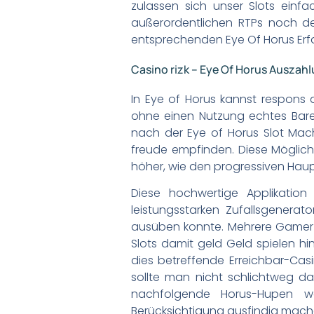
zulassen sich unser Slots einfa
außerordentlichen RTPs noch de
entsprechenden Eye Of Horus Erfa
Casino rizk – Eye Of Horus Auszah
In Eye of Horus kannst respons d
ohne einen Nutzung echtes Bares 
nach der Eye of Horus Slot Mac
freude empfinden. Diese Möglichk
höher, wie den progressiven Haup
Diese hochwertige Applikation
leistungsstarken Zufallsgenera
ausüben konnte. Mehrere Gamer 
Slots damit geld Geld spielen hi
dies betreffende Erreichbar-Ca
sollte man nicht schlichtweg d
nachfolgende Horus-Hupen w
Berücksichtigung ausfindig mach