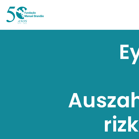
Ey
Auszah
riz