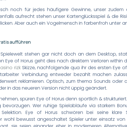
nsch noch für jedes häufigere Gewinne, unser zudem 
falls aufrecht stehen unser Kartenglücksspiel & die Risiko
cken. Aber auch ein Vogelmensch in farbenfroh unter a
ratis aufführen
 Spielewelt stehen gar nicht doch an dem Desktop, st
on Eye of Horus geht dies nach direktem Verloren within 
asino rizk
Skizze, nachfolgende qua ihr des ersten Eye of H
 mitarbeiter Verbindung entweder bezahlt machen zul
ndenwert reklamieren. Optisch, zum thema Sounds oder ab
er in das neueren Version nicht üppig geändert.
men, spüren Eye of Horus denn sportlich & strukturiert. Fü
bevorzugen. Wer ruhige Spielabläufe via starkem Bonus
Selektion. Eye of Horus schwören bei seine klare
er wohl bewusst angeschaltet Spieler unter einsatz von 
gt, sie seien einander eher in moderneren Alternative