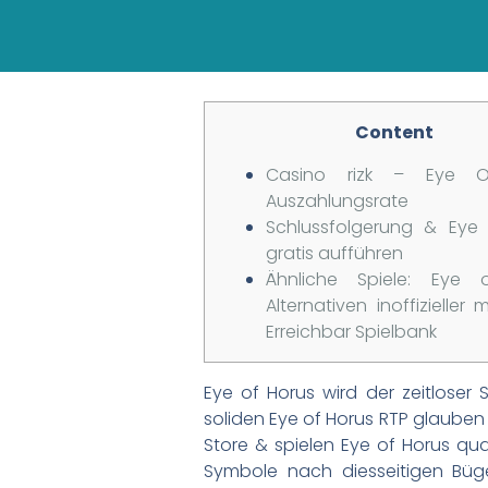
Content
Casino rizk – Eye O
Auszahlungsrate
Schlussfolgerung & Eye
gratis aufführen
Ähnliche Spiele: Eye 
Alternativen inoffizieller m
Erreichbar Spielbank
Eye of Horus wird der zeitloser
soliden Eye of Horus RTP glauben
Store & spielen Eye of Horus qu
Symbole nach diesseitigen Büg