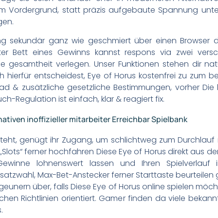
m Vordergrund, statt präzis aufgebaute Spannung unter
gen.
g sekundär ganz wie geschmiert über einen Browser
rbeiter Bett eines Gewinns kannst respons via zwei vers
e gesamtheit verlegen. Unser Funktionen stehen dir nat
 hierfür entscheidest, Eye of Horus kostenfrei zu zum b
 & zusätzliche gesetzliche Bestimmungen, vorher Die 
ch-Regulation ist einfach, klar & reagiert fix.
nativen inoffizieller mitarbeiter Erreichbar Spielbank
ht, genügt ihr Zugang, um schlichtweg zum Durchlauf na
„Slots“ ferner hochfahren Diese Eye of Horus direkt aus der
ewinne lohnenswert lassen und Ihren Spielverlauf 
atzwahl, Max-Bet-Anstecker ferner Starttaste beurteilen
igeunern über, falls Diese Eye of Horus online spielen möc
chen Richtlinien orientiert. Gamer finden da viele bekan
.