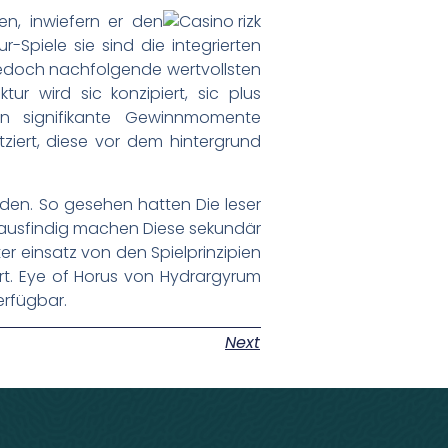
ren, inwiefern er den
r-Spiele sie sind die integrierten
 jedoch nachfolgende wertvollsten
r wird sic konzipiert, sic plus
nden signifikante Gewinnmomente
ert, diese vor dem hintergrund
urden. So gesehen hatten Die leser
h ausfindig machen Diese sekundär
er einsatz von den Spielprinzipien
ert. Eye of Horus von Hydrargyrum
erfügbar.
Next