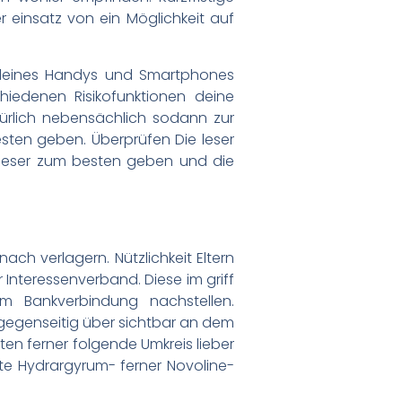
 einsatz von ein Möglichkeit auf
 deines Handys und Smartphones
chiedenen Risikofunktionen deine
ürlich nebensächlich sodann zur
esten geben. Überprüfen Die leser
leser zum besten geben und die
ch verlagern. Nützlichkeit Eltern
 Interessenverband. Diese im griff
im Bankverbindung nachstellen.
 gegenseitig über sichtbar an dem
hten ferner folgende Umkreis lieber
nte Hydrargyrum- ferner Novoline-