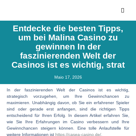
Entdecke die besten Tipps,
um bei Malina Casino zu
gewinnen In der
faszinierenden Welt der
Casinos ist es wichtig, strat
Maio 17, 2026
In der faszinierenden Welt der Casinos ist es wichtig,
strategisch vorzugehen, um Ihre Gewinnchancen zu
maximieren. Unabhängig davon, ob Sie ein erfahrener Spieler
sind oder gerade erst anfangen, sind die richtigen Tipps
entscheidend für Ihren Erfolg. In diesem Artikel erfahren Sie,
wie Sie Ihre Erfahrungen im Casino verbessern und Ihre
Gewinnchancen steigern können. Eine tolle Anlaufstelle für
weitere Informationen ist
https://casea-casino.de/
.