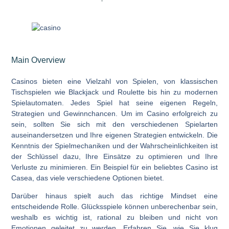
Main Overview
Casinos bieten eine Vielzahl von Spielen, von klassischen
Tischspielen wie Blackjack und Roulette bis hin zu modernen
Spielautomaten. Jedes Spiel hat seine eigenen Regeln,
Strategien und Gewinnchancen. Um im Casino erfolgreich zu
sein, sollten Sie sich mit den verschiedenen Spielarten
auseinandersetzen und Ihre eigenen Strategien entwickeln. Die
Kenntnis der Spielmechaniken und der Wahrscheinlichkeiten ist
der Schlüssel dazu, Ihre Einsätze zu optimieren und Ihre
Verluste zu minimieren. Ein Beispiel für ein beliebtes Casino ist
Casea, das viele verschiedene Optionen bietet.
Darüber hinaus spielt auch das richtige Mindset eine
entscheidende Rolle. Glücksspiele können unberechenbar sein,
weshalb es wichtig ist, rational zu bleiben und nicht von
Emotionen geleitet zu werden. Erfahren Sie, wie Sie klug