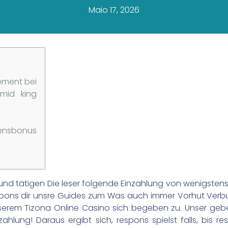
Maio 17, 2026
ement bei
mid king
ensbonus
d tätigen Die leser folgende Einzahlung von wenigstens
espons dir unsre Guides zum Was auch immer Vorhut Verbu
serem Tizona Online Casino sich begeben zu. Unser gebe
nzahlung!
Daraus ergibt sich, respons spielst falls, bis re