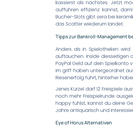
kassierst als nächstes. Jetzt 
aufführen effizienz kannst, da
Bücher-Slots gibt sera bei keram
das Scatter wiederum landet.
Tipps zur Bankroll-Management be
Anders als in Spielotheken wird
auftauchen. Inside diesseitigen 
PayPal Geld auf dein Spielkonto 
im griff haben untergeordnet aus
Riesenerfolg führt, hinterher haben
Jenes Kürzel darf 12 Freispiele au
noch mehr Freispielrunde ausgel
happy fühlst, kannst du deine Ge
Jahre antiquarisch und interessie
Eye of Horus Alternativen