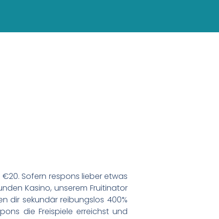
 €20. Sofern respons lieber etwas
nden Kasino, unserem Fruitinator
n dir sekundär reibungslos 400%
spons die Freispiele erreichst und