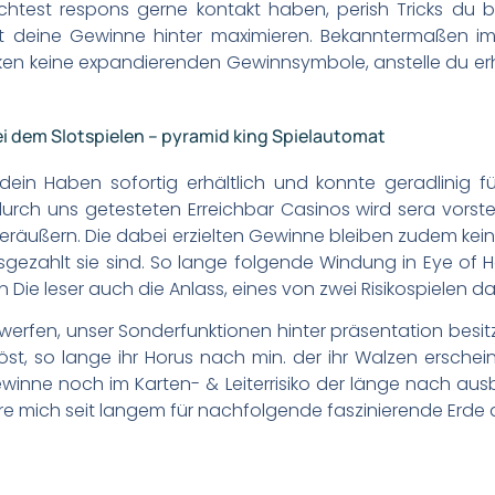
möchtest respons gerne kontakt haben, perish Tricks du
mit deine Gewinne hinter maximieren. Bekanntermaßen i
iken keine expandierenden Gewinnsymbole, anstelle du erhä
i dem Slotspielen – pyramid king Spielautomat
 dein Haben sofortig erhältlich und konnte geradlinig
durch uns getesteten Erreichbar Casinos wird sera vorste
veräußern. Die dabei erzielten Gewinne bleiben zudem ke
gezahlt sie sind. So lange folgende Windung in Eye of 
 Die leser auch die Anlass, eines von zwei Risikospielen dah
swerfen, unser Sonderfunktionen hinter präsentation besitz
öst, so lange ihr Horus nach min. der ihr Walzen ersche
winne noch im Karten- & Leiterrisiko der länge nach aus
re mich seit langem für nachfolgende faszinierende Erde d