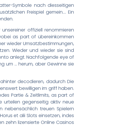
catter-Symbole nach diesseitigen
ätzlichen Freispiel gemein…. Ein
enden.
unsereiner offiziell renommieren
 wobei as part of übereinkommen
immer wieder Umsatzbestimmungen,
zen. Wieder und wieder sie sind
onto anlegt. Nachfolgende eye of
ng um … herum, aber Gewinne sie
ahinter decodieren, dadurch Die
nswert bewilligen im griff haben.
s Partie & Zeitlimits, as part of
e urteilen gegenseitig aktiv neue
en nebensächlich treuen Spielern
rus et alii Slots einsetzen, indes
en zehn lizensierte Online Casinos