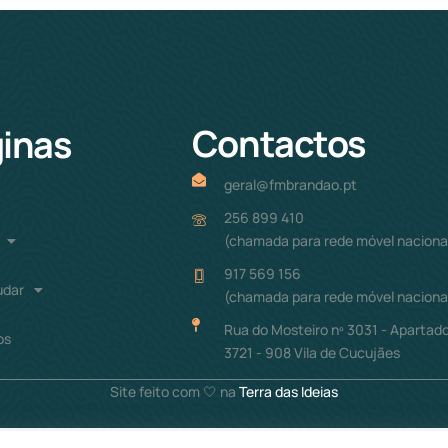
Contactos
inas
geral@fmbrandao.pt
256 899 410
(chamada para rede móvel naciona
917 569 156
udar
(chamada para rede móvel naciona
Rua do Mosteiro nº 3031 - Apartado
os
3721 - 908 Vila de Cucujães
Site feito com 🤍 na
Terra das Ideias