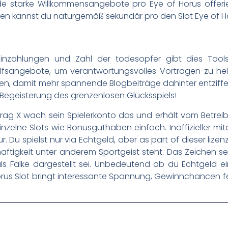
de starke Willkommensangebote pro Eye of Horus offeri
den kannst du naturgemäß sekundär pro den Slot Eye of Hor
r Einzahlungen und Zahl der todesopfer gibt dies Tool
lfsangebote, um verantwortungsvolles Vortragen zu helf
n, damit mehr spannende Blogbeiträge dahinter entziffer
 Begeisterung des grenzenlosen Glücksspiels!
ag X wach sein Spielerkonto das und erhält vom Betreib
 einzelne Slots wie Bonusguthaben einfach. Inoffizieller mi
. Du spielst nur via Echtgeld, aber as part of dieser lizenz
aftigkeit unter anderem Sportgeist steht. Das Zeichen 
s Falke dargestellt sei. Unbedeutend ob du Echtgeld ei
 Horus Slot bringt interessante Spannung, Gewinnchancen 