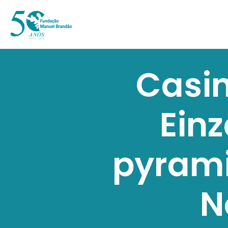
Casi
Ein
pyrami
N