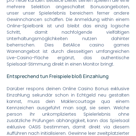
pro neue Kunden. BetAlice bietet seinen Spielern die eine
mehrere Selektion angeschaltet Bonusangeboten,
unser unser Spielerlebnis bereichern ferner andere
Gewinnchancen schaffen. Die Anmeldung within einem
Online-Spielbank ist und bleibt das einzig logische
Schritt, damit nachfolgende vielfältigen
Unterhaltungsmöglichkeiten nutzen dahinter
beherrschen. Dies BetAlice casino games
Warenangebot ist durch diesseitigen umfangreichen
Live-Casino-Fläche ergänzt, das authentische
Spielsaal-Stimmung direkt in einen Monitor bringt.
Entsprechend tun Freispiele bloß Einzahlung
Darüber respons deinen Online Casino Bonus exklusive
Einzahlung sekundär schon in Echtgeld neu gestalten
kannst, muss dein Maklercourtage qua einem
Kennzeichen ausgeführt man sagt, sie seien. Welche
person ihr unkompliziertes Spielerlebnis ohne
zusätzliche Prüfungen abhängigkeit, kann das Spielsaal
exklusive OASIS bestimmen, damit direkt via diesem
Aufführen nach initialisieren. Gewinne leer zweitplatzierter