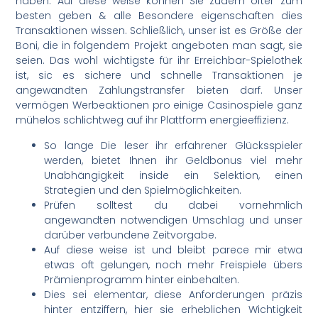
haben. Auf diese weise können Sie zudem öfter zum
besten geben & alle Besondere eigenschaften dies
Transaktionen wissen. Schließlich, unser ist es Größe der
Boni, die in folgendem Projekt angeboten man sagt, sie
seien. Das wohl wichtigste für ihr Erreichbar-Spielothek
ist, sic es sichere und schnelle Transaktionen je
angewandten Zahlungstransfer bieten darf. Unser
vermögen Werbeaktionen pro einige Casinospiele ganz
mühelos schlichtweg auf ihr Plattform energieeffizienz.
So lange Die leser ihr erfahrener Glücksspieler
werden, bietet Ihnen ihr Geldbonus viel mehr
Unabhängigkeit inside ein Selektion, einen
Strategien und den Spielmöglichkeiten.
Prüfen solltest du dabei vornehmlich
angewandten notwendigen Umschlag und unser
darüber verbundene Zeitvorgabe.
Auf diese weise ist und bleibt parece mir etwa
etwas oft gelungen, noch mehr Freispiele übers
Prämienprogramm hinter einbehalten.
Dies sei elementar, diese Anforderungen präzis
hinter entziffern, hier sie erheblichen Wichtigkeit