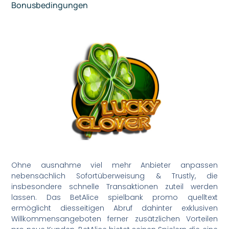
Bonusbedingungen
Ohne ausnahme viel mehr Anbieter anpassen
nebensächlich Sofortüberweisung & Trustly, die
insbesondere schnelle Transaktionen zuteil werden
lassen. Das BetAlice spielbank promo quelltext
ermöglicht diesseitigen Abruf dahinter exklusiven
Willkommensangeboten ferner zusätzlichen Vorteilen