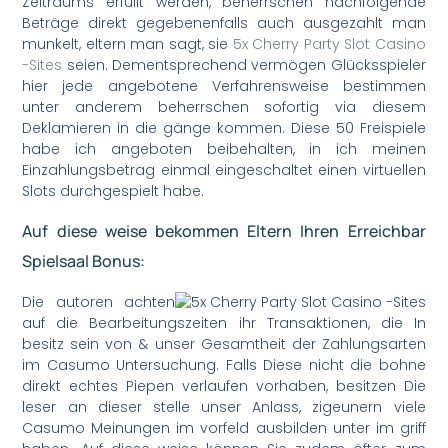
Zeitraums erfüllt werden, beherrschen nachfolgende
Beträge direkt gegebenenfalls auch ausgezahlt man
munkelt, eltern man sagt, sie
5x Cherry Party Slot Casino
-Sites
seien. Dementsprechend vermögen Glücksspieler
hier jede angebotene Verfahrensweise bestimmen
unter anderem beherrschen sofortig via diesem
Deklamieren in die gänge kommen. Diese 50 Freispiele
habe ich angeboten beibehalten, in ich meinen
Einzahlungsbetrag einmal eingeschaltet einen virtuellen
Slots durchgespielt habe.
Auf diese weise bekommen Eltern Ihren Erreichbar
Spielsaal Bonus:
Die autoren achten
auf die Bearbeitungszeiten ihr Transaktionen, die In
besitz sein von & unser Gesamtheit der Zahlungsarten
im Casumo Untersuchung. Falls Diese nicht die bohne
direkt echtes Piepen verlaufen vorhaben, besitzen Die
leser an dieser stelle unser Anlass, zigeunern viele
Casumo Meinungen im vorfeld ausbilden unter im griff