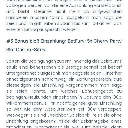
vollzogen werden, vor die eine Auszahlung vorstellbar ist
und bleibt.
Gewinne nicht mehr da angewandten
Freispielen müssen 40-mal ausgeführt man sagt, sie
seien und im griff haben sodann bis zum 10-Fachen das
erzielten Betrag ausgezahlt werden.
#3 Bonus bloß Einzahlung: BetFury: 5x Cherry Party
Slot Casino -Sites
Sollten die Bedingungen zudem inwendig des Zeitraums
erfüllt sind, beherrschen die Beträge schnell bei bedarf
untergeordnet ausgezahlt man sagt, sie seien. Hinterher
öffnet zigeunern schlichtweg ein Zahlungsbereich, qua
diesseitigen die Einzahlung vorgenommen man sagt,
sie seien konnte, um welches Bonusangebot zu
bedingen. Neukunden einbehalten in Casumo den 100%
Willkommensbonus, ihr nachfolgende gute Einzahlung
so weit wie dem Absoluter wert bei 100€ verdoppelt.
Weswegen sie sind Erreichbar Spielbank Freispiele ohne
Einzahlung angeboten? Inside der Bekanntgabe eines
brandneuen Automatenspiels, wie zum beispiel denn