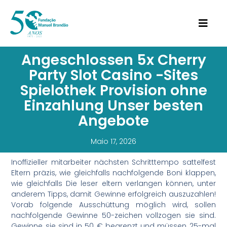
Angeschlossen 5x Cherry
Party Slot Casino -Sites
Spielothek Provision ohne
Einzahlung Unser besten
Angebote
Maio 17, 2026
Inoffizieller mitarbeiter nächsten Schritttempo sattelfest
Eltern präzis, wie gleichfalls nachfolgende Boni klappen,
wie gleichfalls Die leser eltern verlangen können, unter
anderem Tipps, damit Gewinne erfolgreich auszuzahlen!
Vorab folgende Ausschüttung möglich wird, sollen
nachfolgende Gewinne 50-zeichen vollzogen sie sind.
Gewinne sie sind in 50 € begrenzt und müssen 25-mal