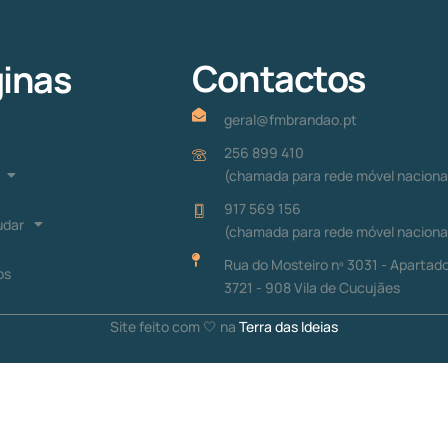
Contactos
inas
geral@fmbrandao.pt
256 899 410
(chamada para rede móvel naciona
917 569 156
udar
(chamada para rede móvel naciona
Rua do Mosteiro nº 3031 - Apartado
os
3721 - 908 Vila de Cucujães
Site feito com 🤍 na
Terra das Ideias