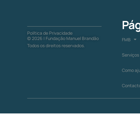
Pág
Política de Privacidade
©
2026
| Fundação Manuel Brandão
FMB
Todos os direitos reservados.
Serviços
Como aj
Contact