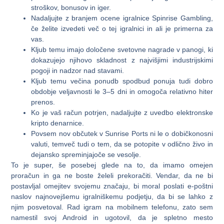
stroškov, bonusov in iger.
Nadaljujte z branjem ocene igralnice Spinrise Gambling,
če želite izvedeti več o tej igralnici in ali je primerna za
vas.
Kljub temu imajo določene svetovne nagrade v panogi, ki
dokazujejo njihovo skladnost z najvišjimi industrijskimi
pogoji in nadzor nad stavami.
Kljub temu večina ponudb spodbud ponuja tudi dobro
obdobje veljavnosti le 3–5 dni in omogoča relativno hiter
prenos.
Ko je vaš račun potrjen, nadaljujte z uvedbo elektronske
kripto denarnice.
Povsem nov občutek v Sunrise Ports ni le o dobičkonosni
valuti, temveč tudi o tem, da se potopite v odlično živo in
dejansko spreminjajoče se vesolje.
To je super, še posebej glede na to, da imamo omejen
proračun in ga ne boste želeli prekoračiti. Vendar, da ne bi
postavljal omejitev svojemu značaju, bi moral poslati e-poštni
naslov najnovejšemu igralniškemu podjetju, da bi se lahko z
njim posvetoval. Rad igram na mobilnem telefonu, zato sem
namestil svoj Android in ugotovil, da je spletno mesto