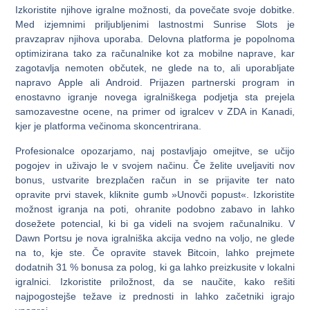
Izkoristite njihove igralne možnosti, da povečate svoje dobitke.
Med izjemnimi priljubljenimi lastnostmi Sunrise Slots je
pravzaprav njihova uporaba. Delovna platforma je popolnoma
optimizirana tako za računalnike kot za mobilne naprave, kar
zagotavlja nemoten občutek, ne glede na to, ali uporabljate
napravo Apple ali Android. Prijazen partnerski program in
enostavno igranje novega igralniškega podjetja sta prejela
samozavestne ocene, na primer od igralcev v ZDA in Kanadi,
kjer je platforma večinoma skoncentrirana.
Profesionalce opozarjamo, naj postavljajo omejitve, se učijo
pogojev in uživajo le v svojem načinu. Če želite uveljaviti nov
bonus, ustvarite brezplačen račun in se prijavite ter nato
opravite prvi stavek, kliknite gumb »Unovči popust«. Izkoristite
možnost igranja na poti, ohranite podobno zabavo in lahko
dosežete potencial, ki bi ga videli na svojem računalniku. V
Dawn Portsu je nova igralniška akcija vedno na voljo, ne glede
na to, kje ste. Če opravite stavek Bitcoin, lahko prejmete
dodatnih 31 % bonusa za polog, ki ga lahko preizkusite v lokalni
igralnici. Izkoristite priložnost, da se naučite, kako rešiti
najpogostejše težave iz prednosti in lahko začetniki igrajo