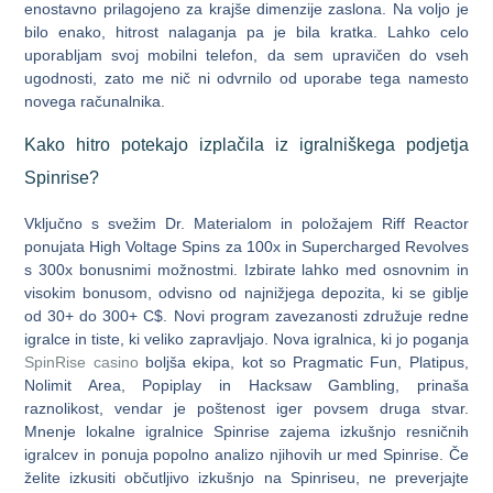
enostavno prilagojeno za krajše dimenzije zaslona. Na voljo je
bilo enako, hitrost nalaganja pa je bila kratka. Lahko celo
uporabljam svoj mobilni telefon, da sem upravičen do vseh
ugodnosti, zato me nič ni odvrnilo od uporabe tega namesto
novega računalnika.
Kako hitro potekajo izplačila iz igralniškega podjetja
Spinrise?
Vključno s svežim Dr. Materialom in položajem Riff Reactor
ponujata High Voltage Spins za 100x in Supercharged Revolves
s 300x bonusnimi možnostmi. Izbirate lahko med osnovnim in
visokim bonusom, odvisno od najnižjega depozita, ki se giblje
od 30+ do 300+ C$. Novi program zavezanosti združuje redne
igralce in tiste, ki veliko zapravljajo. Nova igralnica, ki jo poganja
SpinRise casino
boljša ekipa, kot so Pragmatic Fun, Platipus,
Nolimit Area, Popiplay in Hacksaw Gambling, prinaša
raznolikost, vendar je poštenost iger povsem druga stvar.
Mnenje lokalne igralnice Spinrise zajema izkušnjo resničnih
igralcev in ponuja popolno analizo njihovih ur med Spinrise. Če
želite izkusiti občutljivo izkušnjo na Spinriseu, ne preverjajte