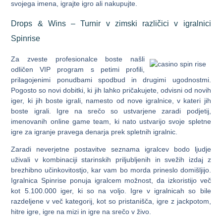
svojega imena, igrajte igro ali nakupujte.
Drops & Wins – Turnir v zimski različici v igralnici
Spinrise
Za zveste profesionalce boste našli
odličen VIP program s petimi profili,
prilagojenimi ponudbami spodbud in drugimi ugodnostmi.
Pogosto so novi dobitki, ki jih lahko pričakujete, odvisni od novih
iger, ki jih boste igrali, namesto od nove igralnice, v kateri jih
boste igrali. Igre na srečo so ustvarjene zaradi podjetij,
imenovanih online game team, ki nato ustvarijo svoje spletne
igre za igranje pravega denarja prek spletnih igralnic.
Zaradi neverjetne postavitve seznama igralcev bodo ljudje
uživali v kombinaciji starinskih priljubljenih in svežih izdaj z
brezhibno učinkovitostjo, kar vam bo morda prineslo domišljijo.
Igralnica Spinrise ponuja igralcem možnost, da izkoristijo več
kot 5.100.000 iger, ki so na voljo. Igre v igralnicah so bile
razdeljene v več kategorij, kot so pristanišča, igre z jackpotom,
hitre igre, igre na mizi in igre na srečo v živo.