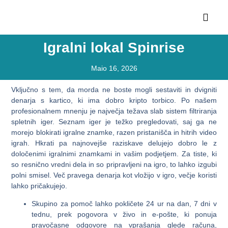
Igralni lokal Spinrise
Maio 16, 2026
Vključno s tem, da morda ne boste mogli sestaviti in dvigniti
denarja s kartico, ki ima dobro kripto torbico. Po našem
profesionalnem mnenju je največja težava slab sistem filtriranja
spletnih iger. Seznam iger je težko pregledovati, saj ga ne
morejo blokirati igralne znamke, razen pristanišča in hitrih video
igrah. Hkrati pa najnovejše raziskave delujejo dobro le z
določenimi igralnimi znamkami in vašim podjetjem.
Za tiste, ki
so resnično vredni dela in so pripravljeni na igro, to lahko izgubi
polni smisel. Več pravega denarja kot vložijo v igro, večje koristi
lahko pričakujejo.
Skupino za pomoč lahko pokličete 24 ur na dan, 7 dni v
tednu, prek pogovora v živo in e-pošte, ki ponuja
pravočasne odgovore na vprašanja glede računa,