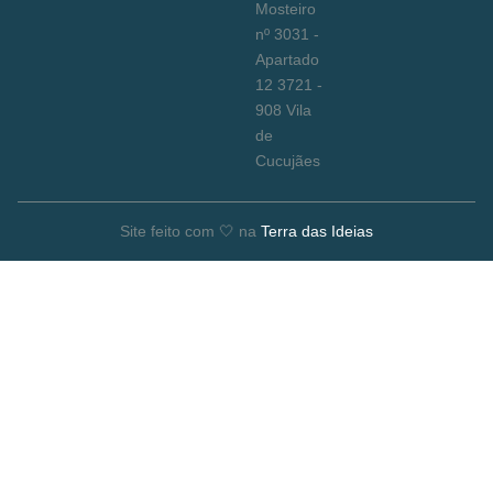
Mosteiro
nº 3031 -
Apartado
12 3721 -
908 Vila
de
Cucujães
Site feito com 🤍 na
Terra das Ideias