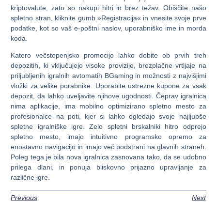
kriptovalute, zato so nakupi hitri in brez težav. Obiščite našo
spletno stran, kliknite gumb »Registracija« in vnesite svoje prve
podatke, kot so vaš e-poštni naslov, uporabniško ime in morda
koda.
Katero večstopenjsko promocijo lahko dobite ob prvih treh
depozitih, ki vključujejo visoke provizije, brezplačne vrtljaje na
priljubljenih igralnih avtomatih BGaming in možnosti z najvišjimi
vložki za velike porabnike. Uporabite ustrezne kupone za vsak
depozit, da lahko uveljavite njihove ugodnosti. Čeprav igralnica
nima aplikacije, ima mobilno optimizirano spletno mesto za
profesionalce na poti, kjer si lahko ogledajo svoje najljubše
spletne igralniške igre. Zelo spletni brskalniki hitro odprejo
spletno mesto, imajo intuitivno programsko opremo za
enostavno navigacijo in imajo več podstrani na glavnih straneh.
Poleg tega je bila nova igralnica zasnovana tako, da se udobno
prilega dlani, in ponuja bliskovno prijazno upravljanje za
različne igre.
Previous
Next