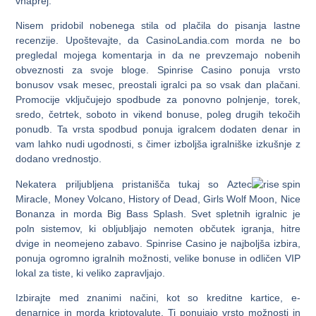
vnaprej.
Nisem pridobil nobenega stila od plačila do pisanja lastne
recenzije. Upoštevajte, da CasinoLandia.com morda ne bo
pregledal mojega komentarja in da ne prevzemajo nobenih
obveznosti za svoje bloge. Spinrise Casino ponuja vrsto
bonusov vsak mesec, preostali igralci pa so vsak dan plačani.
Promocije vključujejo spodbude za ponovno polnjenje, torek,
sredo, četrtek, soboto in vikend bonuse, poleg drugih tekočih
ponudb. Ta vrsta spodbud ponuja igralcem dodaten denar in
vam lahko nudi ugodnosti, s čimer izboljša igralniške izkušnje z
dodano vrednostjo.
Nekatera priljubljena pristanišča tukaj so Aztec
Miracle, Money Volcano, History of Dead, Girls Wolf Moon, Nice
Bonanza in morda Big Bass Splash. Svet spletnih igralnic je
poln sistemov, ki obljubljajo nemoten občutek igranja, hitre
dvige in neomejeno zabavo. Spinrise Casino je najboljša izbira,
ponuja ogromno igralnih možnosti, velike bonuse in odličen VIP
lokal za tiste, ki veliko zapravljajo.
Izbirajte med znanimi načini, kot so kreditne kartice, e-
denarnice in morda kriptovalute. Ti ponujajo vrsto možnosti in