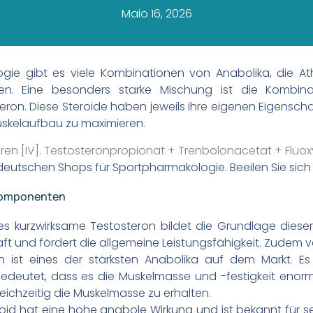
Maio 16, 2026
gie gibt es viele Kombinationen von Anabolika, die At
nnen. Eine besonders starke Mischung ist die Kombina
on. Diese Steroide haben jeweils ihre eigenen Eigenscha
uskelaufbau zu maximieren.
ahren [IV]. Testosteronpropionat + Trenbolonacetat + Flu
deutschen Shops für Sportpharmakologie. Beeilen Sie sich
 Komponenten
s kurzwirksame Testosteron bildet die Grundlage dieser
ft und fördert die allgemeine Leistungsfähigkeit. Zudem v
 ist eines der stärksten Anabolika auf dem Markt. Es
deutet, dass es die Muskelmasse und -festigkeit enorm s
eichzeitig die Muskelmasse zu erhalten.
oid hat eine hohe anabole Wirkung und ist bekannt für sei