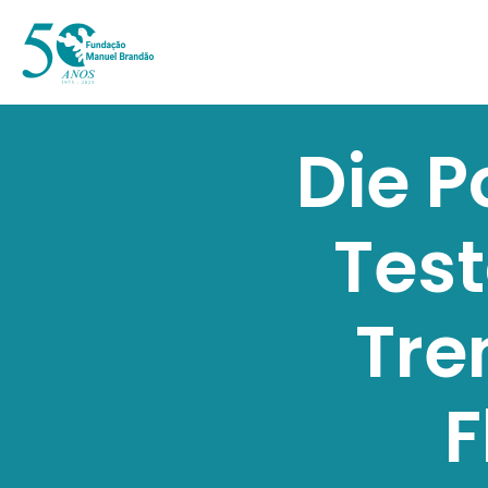
Die 
Test
Tre
F