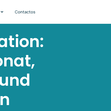
Contactos
tion:
onat,
 und
on