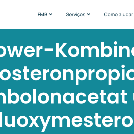
FMB
Serviços
Como ajudar
Power-Kombina
osteronpropi
nbolonacetat
luoxymester