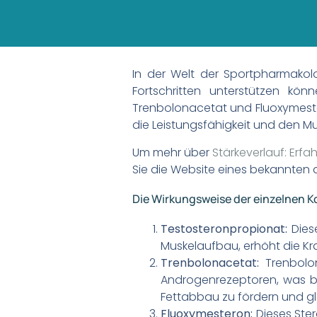
In der Welt der Sportpharmakolo
Fortschritten unterstützen kö
Trenbolonacetat und Fluoxymester
die Leistungsfähigkeit und den M
Um mehr über
Stärkeverlauf: Erf
Sie die Website eines bekannten 
Die Wirkungsweise der einzelnen
Testosteronpropionat:
Diese
Muskelaufbau, erhöht die Kra
Trenbolonacetat:
Trenbolon
Androgenrezeptoren, was be
Fettabbau zu fördern und gl
Fluoxymesteron:
Dieses Ster