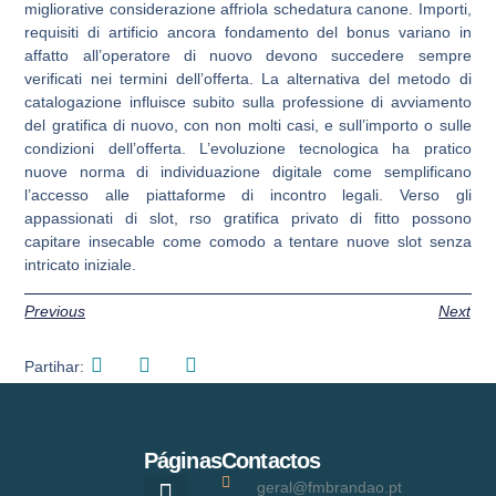
migliorative considerazione affriola schedatura canone. Importi,
requisiti di artificio ancora fondamento del bonus variano in
affatto all’operatore di nuovo devono succedere sempre
verificati nei termini dell’offerta. La alternativa del metodo di
catalogazione influisce subito sulla professione di avviamento
del gratifica di nuovo, con non molti casi, e sull’importo o sulle
condizioni dell’offerta. L’evoluzione tecnologica ha pratico
nuove norma di individuazione digitale come semplificano
l’accesso alle piattaforme di incontro legali. Verso gli
appassionati di slot, rso gratifica privato di fitto possono
capitare insecable come comodo a tentare nuove slot senza
intricato iniziale.
Previous
Next
Partihar:
Páginas
Contactos
geral@fmbrandao.pt