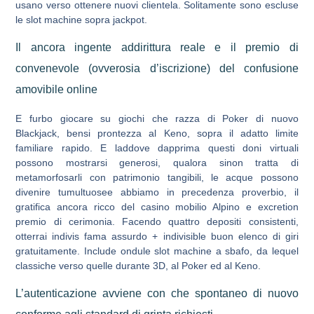
usano verso ottenere nuovi clientela. Solitamente sono escluse
le slot machine sopra jackpot.
Il ancora ingente addirittura reale e il premio di
convenevole (ovverosia d’iscrizione) del confusione
amovibile online
E furbo giocare su giochi che razza di Poker di nuovo
Blackjack, bensi prontezza al Keno, sopra il adatto limite
familiare rapido. E laddove dapprima questi doni virtuali
possono mostrarsi generosi, qualora sinon tratta di
metamorfosarli con patrimonio tangibili, le acque possono
divenire tumultuosee abbiamo in precedenza proverbio, il
gratifica ancora ricco del casino mobilio Alpino e excretion
premio di cerimonia. Facendo quattro depositi consistenti,
otterrai indivis fama assurdo + indivisible buon elenco di giri
gratuitamente. Include ondule slot machine a sbafo, da lequel
classiche verso quelle durante 3D, al Poker ed al Keno.
L’autenticazione avviene con che spontaneo di nuovo