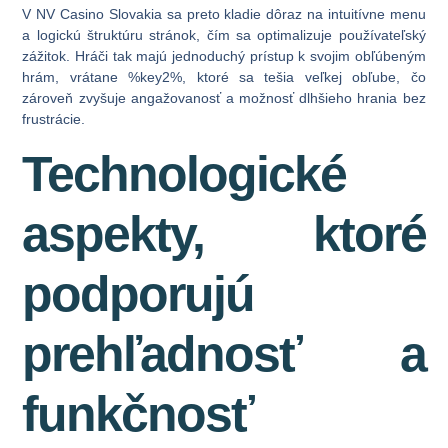
V NV Casino Slovakia sa preto kladie dôraz na intuitívne menu
a logickú štruktúru stránok, čím sa optimalizuje používateľský
zážitok. Hráči tak majú jednoduchý prístup k svojim obľúbeným
hrám, vrátane %key2%, ktoré sa tešia veľkej obľube, čo
zároveň zvyšuje angažovanosť a možnosť dlhšieho hrania bez
frustrácie.
Technologické
aspekty, ktoré
podporujú
prehľadnosť a
funkčnosť