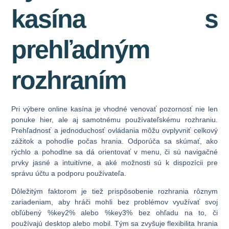
kasína s
prehľadným
rozhraním
Pri výbere online kasína je vhodné venovať pozornosť nie len
ponuke hier, ale aj samotnému používateľskému rozhraniu.
Prehľadnosť a jednoduchosť ovládania môžu ovplyvniť celkový
zážitok a pohodlie počas hrania. Odporúča sa skúmať, ako
rýchlo a pohodlne sa dá orientovať v menu, či sú navigačné
prvky jasné a intuitívne, a aké možnosti sú k dispozícii pre
správu účtu a podporu používateľa.
Dôležitým faktorom je tiež prispôsobenie rozhrania rôznym
zariadeniam, aby hráči mohli bez problémov využívať svoj
obľúbený %key2% alebo %key3% bez ohľadu na to, či
používajú desktop alebo mobil. Tým sa zvyšuje flexibilita hrania