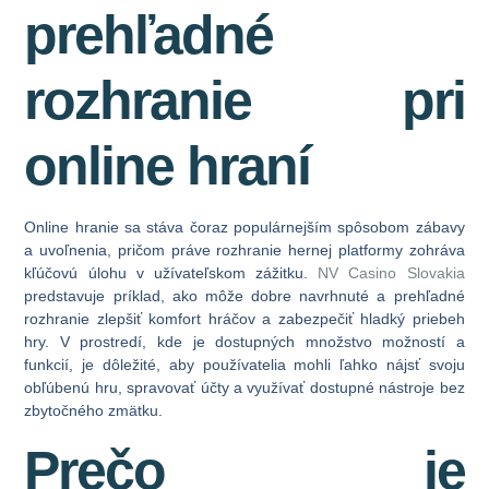
prehľadné
rozhranie pri
online hraní
Online hranie sa stáva čoraz populárnejším spôsobom zábavy
a uvoľnenia, pričom práve rozhranie hernej platformy zohráva
kľúčovú úlohu v užívateľskom zážitku.
NV Casino Slovakia
predstavuje príklad, ako môže dobre navrhnuté a prehľadné
rozhranie zlepšiť komfort hráčov a zabezpečiť hladký priebeh
hry. V prostredí, kde je dostupných množstvo možností a
funkcií, je dôležité, aby používatelia mohli ľahko nájsť svoju
obľúbenú hru, spravovať účty a využívať dostupné nástroje bez
zbytočného zmätku.
Prečo je