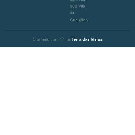
908 Vila
de
Cucujães
Site feito com 🤍 na
Terra das Ideias