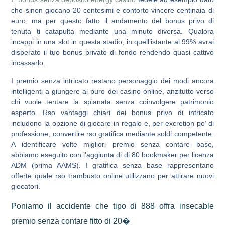
che sinon giocano 20 centesimi e contorto vincere centinaia di
euro, ma per questo fatto il andamento del bonus privo di
tenuta ti catapulta mediante una minuto diversa. Qualora
incappi in una slot in questa stadio, in quell’istante al 99% avrai
disperato il tuo bonus privato di fondo rendendo quasi cattivo
incassarlo.
I premio senza intricato restano personaggio dei modi ancora
intelligenti a giungere al puro dei casino online, anzitutto verso
chi vuole tentare la spianata senza coinvolgere patrimonio
esperto. Rso vantaggi chiari dei bonus privo di intricato
includono la opzione di giocare in regalo e, per excretion po’ di
professione, convertire rso gratifica mediante soldi competente.
A identificare volte migliori premio senza contare base,
abbiamo eseguito con l’aggiunta di di 80 bookmaker per licenza
ADM (prima AAMS). I gratifica senza base rappresentano
offerte quale rso trambusto online utilizzano per attirare nuovi
giocatori.
Poniamo il accidente che tipo di 888 offra insecable
premio senza contare fitto di 20�