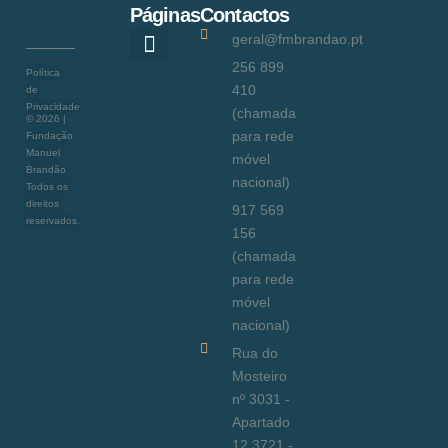
Páginas
Contactos
geral@fmbrandao.pt
256 899
Política
Como ajudar
410
de
Privacidade
(chamada
©
2026
|
para rede
Fundação
Manuel
móvel
Brandão
nacional)
Todos os
direitos
917 569
reservados.
156
(chamada
para rede
móvel
nacional)
Rua do
Mosteiro
nº 3031 -
Apartado
12 3721 -