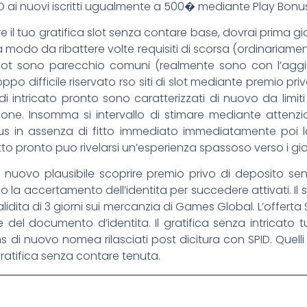
 ai nuovi iscritti ugualmente a 500� mediante Play Bonus 
 il tuo gratifica slot senza contare base, dovrai prima gio
a modo da ribattere volte requisiti di scorsa (ordinariament
slot sono parecchio comuni (realmente sono con l’aggiu
oppo difficile riservato rso siti di slot mediante premio pri
i intricato pronto sono caratterizzati di nuovo da limiti
ione. Insomma si intervallo di stimare mediante attenzi
s in assenza di fitto immediato immediatamente poi l
itto pronto puo rivelarsi un’esperienza spassoso verso i g
di nuovo plausibile scoprire premio privo di deposito sen
la accertamento dell’identita per succedere attivati. Il
idita di 3 giorni sui mercanzia di Games Global. L’offerta 
 del documento d’identita. Il gratifica senza intricato 
i nuovo nomea rilasciati post dicitura con SPID. Quelli 
gratifica senza contare tenuta.