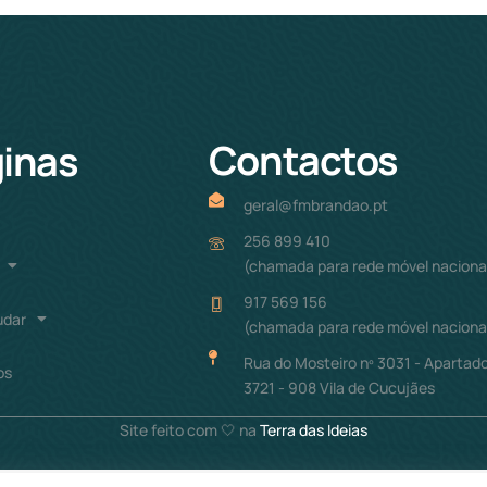
Contactos
inas
geral@fmbrandao.pt
256 899 410
(chamada para rede móvel naciona
917 569 156
udar
(chamada para rede móvel naciona
Rua do Mosteiro nº 3031 - Apartado
os
3721 - 908 Vila de Cucujães
Site feito com 🤍 na
Terra das Ideias