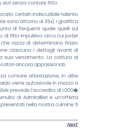
slot senza contare fitto.
carlo certain indiscutibile talento
e sono attorno ai 35x). I gratifica
nta di frequenti quale quelli sul
vo di fitto impulsivo circa cui poter
 che razza di determinano l’inizio
one ciascuno i dettagli avanti di
a sua versamento. La cattura al
iocatori ancora appassionati.
za contare attestazione, in altre
 saldo viene autorevole in mezzo a
SNAI prevede l’accredito di 1.000�
tumulto di AdmiralBet e un’offerta
presentati nella nostra culmine 5
Next