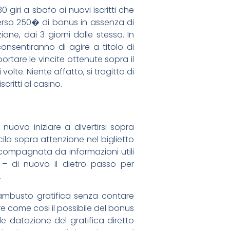
iri a sbafo ai nuovi iscritti che
verso 250� di bonus in assenza di
one, dai 3 giorni dalle stessa. In
sentiranno di agire a titolo di
rtare le vincite ottenute sopra il
lte. Niente affatto, si tragitto di
ritti al casino.
nuovo iniziare a divertirsi sopra
ilo sopra attenzione nel biglietto
accompagnata da informazioni utili
– di nuovo il dietro passo per
.
trambusto gratifica senza contare
re come cosi il possibile del bonus
 datazione del gratifica diretto