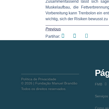
Zusammenfassend lässt sich sagen,
Muskelaufbau, die Fettverbrennun
Vorbereitung kann Trenbolon ein ent
wichtig, sich der Risiken bewusst zu
Previous
Partihar:
Pág
Política de Privacidade
©
2026
| Fundação Manuel Brandão
FMB
Todos os direitos reservados.
Serviços
Como aj