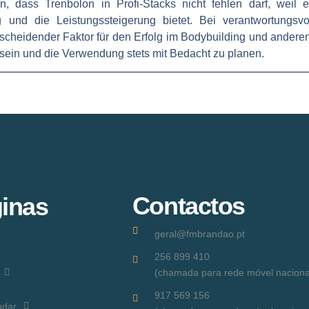
 dass Trenbolon in Profi-Stacks nicht fehlen darf, weil es
g und die Leistungssteigerung bietet. Bei verantwortung
scheidender Faktor für den Erfolg im Bodybuilding und anderen 
 sein und die Verwendung stets mit Bedacht zu planen.
Contactos
inas
geral@fmbrandao.pt
256 899 410
(chamada para rede móvel naciona
917 569 156
udar