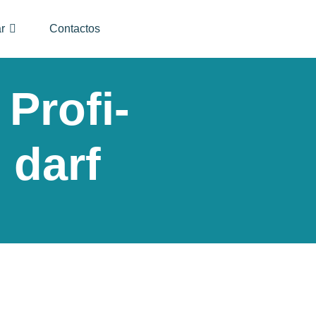
r
Contactos
Profi-
 darf