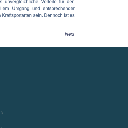
 unvergleichliche Vorteile für den
svollem Umgang und entsprechender
Kraftsportarten sein. Dennoch ist es
Next
l)