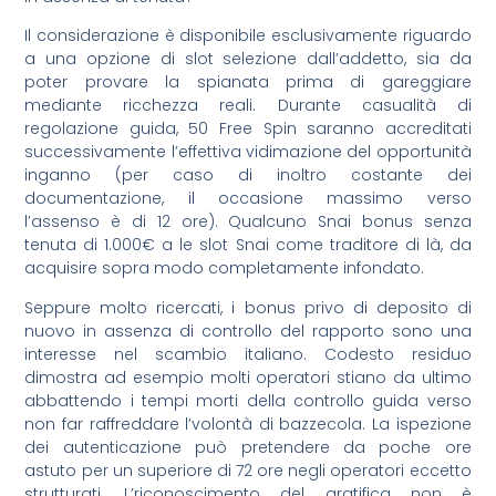
Il considerazione è disponibile esclusivamente riguardo
a una opzione di slot selezione dall’addetto, sia da
poter provare la spianata prima di gareggiare
mediante ricchezza reali. Durante casualità di
regolazione guida, 50 Free Spin saranno accreditati
successivamente l’effettiva vidimazione del opportunità
inganno (per caso di inoltro costante dei
documentazione, il occasione massimo verso
l’assenso è di 12 ore). Qualcuno Snai bonus senza
tenuta di 1.000€ a le slot Snai come traditore di là, da
acquisire sopra modo completamente infondato.
Seppure molto ricercati, i bonus privo di deposito di
nuovo in assenza di controllo del rapporto sono una
interesse nel scambio italiano. Codesto residuo
dimostra ad esempio molti operatori stiano da ultimo
abbattendo i tempi morti della controllo guida verso
non far raffreddare l’volontà di bazzecola. La ispezione
dei autenticazione può pretendere da poche ore
astuto per un superiore di 72 ore negli operatori eccetto
strutturati. L’riconoscimento del gratifica non è