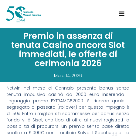
Premio in assenza di
tenuta Casino ancora Slot
immediati, le offerte di
cerimonia 2026
Maio 14, 2026
Netwin nel mese di Gennaio presenta bonus senza
tenuta impulsivo casinò da 2000 euro inserendo il
linguaggio promo EXTRAMCB2000. Si ricorda quale il
segregato di passata (rollover) per questa impegno è
di 50x. Entro i migliori siti scommesse per bonus senza
fondo vi è Sisal, che tipo di offre ai nuovi registrati la
possibilità di procurarsi un premio senza base diretto
scaltro a 5.000€ con il artificio Salva il Saccheggio. La