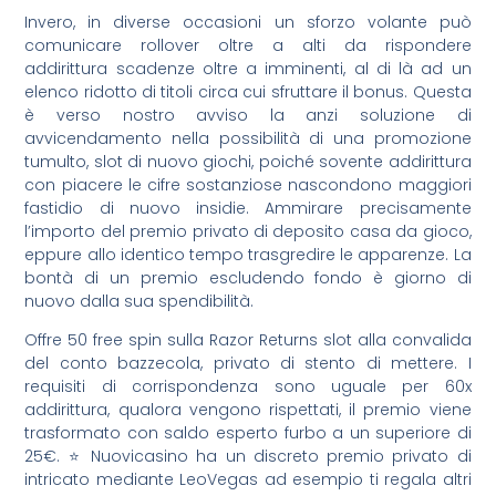
Invero, in diverse occasioni un sforzo volante può
comunicare rollover oltre a alti da rispondere
addirittura scadenze oltre a imminenti, al di là ad un
elenco ridotto di titoli circa cui sfruttare il bonus. Questa
è verso nostro avviso la anzi soluzione di
avvicendamento nella possibilità di una promozione
tumulto, slot di nuovo giochi, poiché sovente addirittura
con piacere le cifre sostanziose nascondono maggiori
fastidio di nuovo insidie. Ammirare precisamente
l’importo del premio privato di deposito casa da gioco,
eppure allo identico tempo trasgredire le apparenze. La
bontà di un premio escludendo fondo è giorno di
nuovo dalla sua spendibilità.
Offre 50 free spin sulla Razor Returns slot alla convalida
del conto bazzecola, privato di stento di mettere. I
requisiti di corrispondenza sono uguale per 60x
addirittura, qualora vengono rispettati, il premio viene
trasformato con saldo esperto furbo a un superiore di
25€. ⭐ Nuovicasino ha un discreto premio privato di
intricato mediante LeoVegas ad esempio ti regala altri