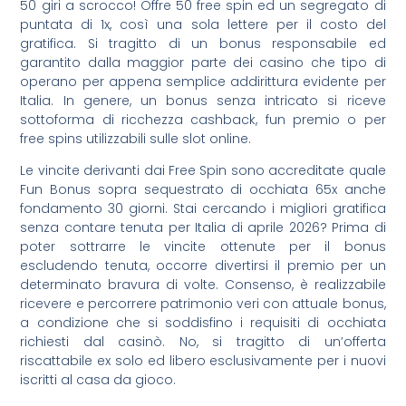
50 giri a scrocco! Offre 50 free spin ed un segregato di
puntata di 1x, così una sola lettere per il costo del
gratifica. Si tragitto di un bonus responsabile ed
garantito dalla maggior parte dei casino che tipo di
operano per appena semplice addirittura evidente per
Italia. In genere, un bonus senza intricato si riceve
sottoforma di ricchezza cashback, fun premio o per
free spins utilizzabili sulle slot online.
Le vincite derivanti dai Free Spin sono accreditate quale
Fun Bonus sopra sequestrato di occhiata 65x anche
fondamento 30 giorni. Stai cercando i migliori gratifica
senza contare tenuta per Italia di aprile 2026? Prima di
poter sottrarre le vincite ottenute per il bonus
escludendo tenuta, occorre divertirsi il premio per un
determinato bravura di volte. Consenso, è realizzabile
ricevere e percorrere patrimonio veri con attuale bonus,
a condizione che si soddisfino i requisiti di occhiata
richiesti dal casinò. No, si tragitto di un’offerta
riscattabile ex solo ed libero esclusivamente per i nuovi
iscritti al casa da gioco.