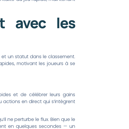
t avec les
 et un statut dans le classement.
pides, motivant les joueurs à se
des et de célébrer leurs gains
 actions en direct qui s’intègrent
l ne perturbe le flux. Bien que le
ement en quelques secondes — un