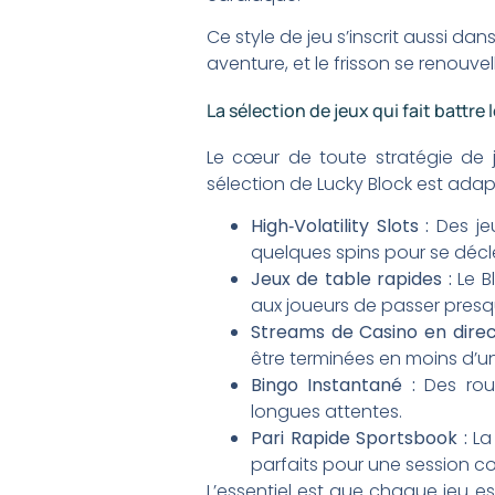
Ce style de jeu s’inscrit aussi d
aventure, et le frisson se renouv
La sélection de jeux qui fait battre 
Le cœur de toute stratégie de j
sélection de Lucky Block est adap
High‑Volatility Slots :
Des jeu
quelques spins pour se décl
Jeux de table rapides :
Le B
aux joueurs de passer presq
Streams de Casino en direc
être terminées en moins d’u
Bingo Instantané :
Des roun
longues attentes.
Pari Rapide Sportsbook :
La 
parfaits pour une session co
L’essentiel est que chaque jeu e