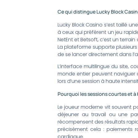
Ce qui distingue Lucky Block Casi
Lucky Block Casino s’est taillé u
à ceux qui préfèrent un jeu rapid
NetEnt et Betsoft, c’est un terrai
La plateforme supporte plusieurs
de se lancer directement dans l’a
L’interface multilingue du site, 
monde entier peuvent naviguer a
lors d’une session à haute intens
Pourquoi les sessions courtes et à
Le joueur moderne vit souvent p
déjeuner au travail ou une pa
récompensent des résultats rapid
précisément cela : paiements r
cardiaque.