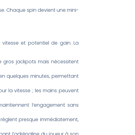
nse. Chaque spin devient une mini-
vitesse et potentiel de gain. La
 gros jackpots mais nécessitent
t en quelques minutes, permettant
ur la vitesse ; les mains peuvent
maintiennent l’engagement sans
e règlent presque immédiatement,
nant l’adrénaline du joueur à son