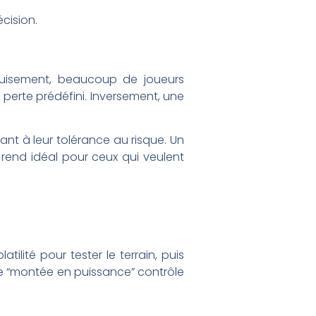
cision.
épuisement, beaucoup de joueurs
 perte prédéfini. Inversement, une
ant à leur tolérance au risque. Un
e rend idéal pour ceux qui veulent
lité pour tester le terrain, puis
e “montée en puissance” contrôle