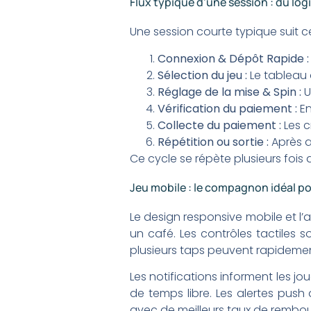
Flux typique d’une session : du log
Une session courte typique suit c
Connexion & Dépôt Rapide :
Sélection du jeu :
Le tableau 
Réglage de la mise & Spin :
U
Vérification du paiement :
En
Collecte du paiement :
Les c
Répétition ou sortie :
Après a
Ce cycle se répète plusieurs foi
Jeu mobile : le compagnon idéal po
Le design responsive mobile et l’
un café. Les contrôles tactiles so
plusieurs taps peuvent rapidemen
Les notifications informent les j
de temps libre. Les alertes push 
avec de meilleurs taux de rembo