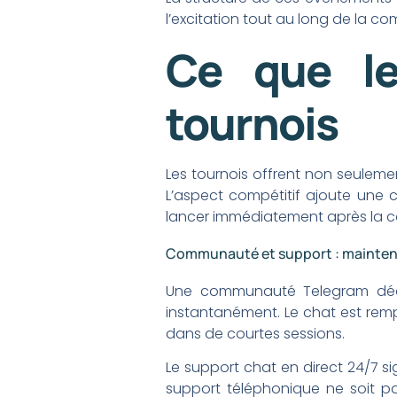
l’excitation tout au long de la co
Ce que le
tournois
Les tournois offrent non seuleme
L’aspect compétitif ajoute une 
lancer immédiatement après la c
Communauté et support : mainten
Une communauté Telegram dédié
instantanément. Le chat est rempl
dans de courtes sessions.
Le support chat en direct 24/7 si
support téléphonique ne soit p