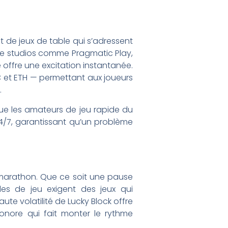
t de jeux de table qui s’adressent
s de studios comme Pragmatic Play,
e offre une excitation instantanée.
C et ETH — permettant aux joueurs
.
 que les amateurs de jeu rapide du
4/7, garantissant qu’un problème
 marathon. Que ce soit une pause
es de jeu exigent des jeux qui
e volatilité de Lucky Block offre
onore qui fait monter le rythme