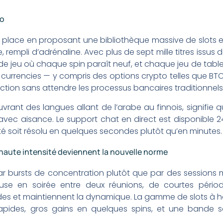
no
ne place en proposant une bibliothèque massive de slots e
e, rempli d’adrénaline. Avec plus de sept mille titres issu
n de jeu où chaque spin paraît neuf, et chaque jeu de tabl
 currencies — y compris des options crypto telles que BT
ction sans attendre les processus bancaires traditionnels
couvrant des langues allant de l’arabe au finnois, signifie
vec aisance. Le support chat en direct est disponible 2
ité soit résolu en quelques secondes plutôt qu’en minutes.
 haute intensité deviennent la nouvelle norme
ar bursts de concentration plutôt que par des sessions
use en soirée entre deux réunions, de courtes périod
es et maintiennent la dynamique. La gamme de slots à haut
apides, gros gains en quelques spins, et une bande s