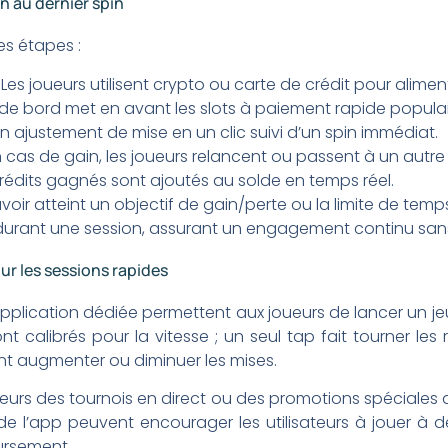
in au dernier spin
es étapes :
Les joueurs utilisent crypto ou carte de crédit pour alim
de bord met en avant les slots à paiement rapide populai
n ajustement de mise en un clic suivi d’un spin immédiat.
 cas de gain, les joueurs relancent ou passent à un autre t
rédits gagnés sont ajoutés au solde en temps réel.
voir atteint un objectif de gain/perte ou la limite de temp
s durant une session, assurant un engagement continu san
ur les sessions rapides
application dédiée permettent aux joueurs de lancer un j
nt calibrés pour la vitesse ; un seul tap fait tourner les r
t augmenter ou diminuer les mises.
oueurs des tournois en direct ou des promotions spéciales
de l’app peuvent encourager les utilisateurs à jouer à de
ursement.