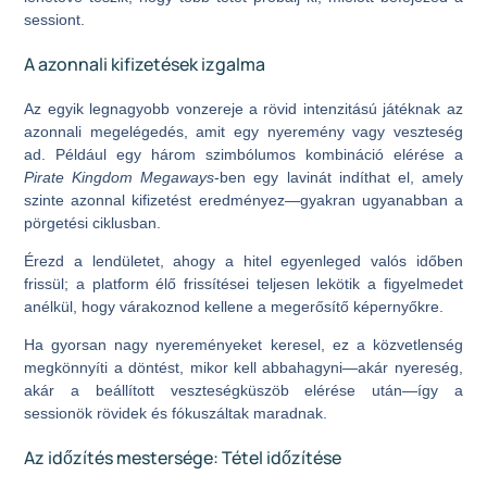
sessiont.
A azonnali kifizetések izgalma
Az egyik legnagyobb vonzereje a rövid intenzitású játéknak az
azonnali megelégedés, amit egy nyeremény vagy veszteség
ad. Például egy három szimbólumos kombináció elérése a
Pirate Kingdom Megaways
-ben egy lavinát indíthat el, amely
szinte azonnal kifizetést eredményez—gyakran ugyanabban a
pörgetési ciklusban.
Érezd a lendületet, ahogy a hitel egyenleged valós időben
frissül; a platform élő frissítései teljesen lekötik a figyelmedet
anélkül, hogy várakoznod kellene a megerősítő képernyőkre.
Ha gyorsan nagy nyereményeket keresel, ez a közvetlenség
megkönnyíti a döntést, mikor kell abbahagyni—akár nyereség,
akár a beállított veszteségküszöb elérése után—így a
sessionök rövidek és fókuszáltak maradnak.
Az időzítés mestersége: Tétel időzítése