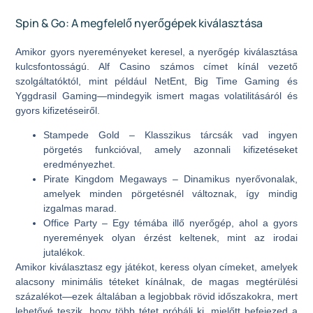
Spin & Go: A megfelelő nyerőgépek kiválasztása
Amikor gyors nyereményeket keresel, a nyerőgép kiválasztása
kulcsfontosságú. Alf Casino számos címet kínál vezető
szolgáltatóktól, mint például NetEnt, Big Time Gaming és
Yggdrasil Gaming—mindegyik ismert magas volatilitásáról és
gyors kifizetéseiről.
Stampede Gold
– Klasszikus tárcsák vad ingyen
pörgetés funkcióval, amely azonnali kifizetéseket
eredményezhet.
Pirate Kingdom Megaways
– Dinamikus nyerővonalak,
amelyek minden pörgetésnél változnak, így mindig
izgalmas marad.
Office Party
– Egy témába illő nyerőgép, ahol a gyors
nyeremények olyan érzést keltenek, mint az irodai
jutalékok.
Amikor kiválasztasz egy játékot, keress olyan címeket, amelyek
alacsony minimális téteket kínálnak, de magas megtérülési
százalékot—ezek általában a legjobbak rövid időszakokra, mert
lehetővé teszik, hogy több tétet próbálj ki, mielőtt befejezed a