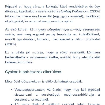
Képzeld el, hogy vársz a kollégád kávé rendelésére, és úgy
döntesz, kipróbálod a szerencséd a
Howling Wolves
-on. C$30-t
töltesz be Interac-on keresztül (egy gyors e‑wallet), beállítasz
öt pörgetést, és azonnal megnyomod a spin-t.
Az első körben két ingyen pörgetést nyersz—egy szerencsés
széria, ami még egy-két percig fenntartja az érdeklődésed,
mielőtt úgy döntesz, kifizetsz, mert elérted a célzott profitodat
(+20%).
Ez a példa jól mutatja, hogy a rövid sessionök könnyen
beilleszthetők a mindennapi életbe, anélkül, hogy jelentős időt
kellene ráfordítani.
Gyakori hibák és azok elkerülése
Még rövid időszakokban is előfordulhatnak csapdák:
Veszteségsorozatok:
Az érzés, hogy meg kell próbálni
visszahozni a veszteséget, meghosszabbíthatja a
sessiont a tervezettnél.
Túl nagy tétek:
A beállított százalék feletti fogadás