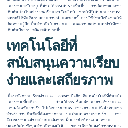
และระบบสนับสนุนที่ช่วยให้การเล่นราบรื่นขึ้น การติดตามผลการ
เดิมพันเป็นไปอย่างรวดเร็วและเรียลไทม์ ช่วยให้ผู้เล่นสามารถปรับ
กลยุทธ์ได้ทันทีตามสถานการณ์ นอกจากนี้ การใช้ผ่านมือถือช่วยให้
เกิดความรู้สึกเป็นส่วนตัวในการเล่น ลดความกดดันและทำให้การ
เดิมพันมีความเพลิดเพลินมากขึ้น
เทคโนโลยีที่
สนับสนุนความเรียบ
ง่ายและเสถียรภาพ
เบื้องหลังความเรียบง่ายของ 188bet มือถือ คือเทคโนโลยีที่ทันสมัย
และระบบที่เสถียร ช่วยให้การเชื่อมต่อและการทำงานของ
แอปพลิเคชันราบรื่น ไม่เกิดการสะดุดระหว่างการเล่น ซึ่งสำคัญมาก
สำหรับการเดิมพันที่ต้องการความแม่นยำและความรวดเร็ว การ
อัปเดตระบบอย่างสม่ำเสมอยังช่วยเพิ่มประสิทธิภาพและความ
ปลอดภัยในข้อมูลส่วนตัวของผู้ใช้ ขณะเดียวกันยังมีการปรับปรุง