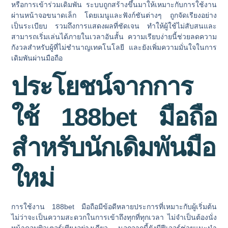
หรือการเข้าร่วมเดิมพัน ระบบถูกสร้างขึ้นมาให้เหมาะกับการใช้งาน
ผ่านหน้าจอขนาดเล็ก โดยเมนูและฟังก์ชันต่างๆ ถูกจัดเรียงอย่าง
เป็นระเบียบ รวมถึงการแสดงผลที่ชัดเจน ทำให้ผู้ใช้ไม่สับสนและ
สามารถเริ่มเล่นได้ภายในเวลาอันสั้น ความเรียบง่ายนี้ช่วยลดความ
กังวลสำหรับผู้ที่ไม่ชำนาญเทคโนโลยี และยังเพิ่มความมั่นใจในการ
เดิมพันผ่านมือถือ
ประโยชน์จากการ
ใช้ 188bet มือถือ
สำหรับนักเดิมพันมือ
ใหม่
การใช้งาน 188bet มือถือมีข้อดีหลายประการที่เหมาะกับผู้เริ่มต้น
ไม่ว่าจะเป็นความสะดวกในการเข้าถึงทุกที่ทุกเวลา ไม่จำเป็นต้องนั่ง
หน้าคอมพิวเตอร์เพียงอย่างเดียว นอกจากนี้ยังมีฟีเจอร์ช่วยแนะนำ