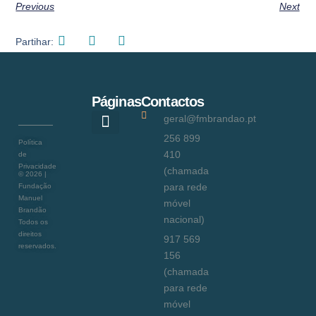
Previous
Next
Partihar:
Páginas
Contactos
geral@fmbrandao.pt
256 899
Política
Como ajudar
410
de
Privacidade
(chamada
©
2026
|
para rede
Fundação
Manuel
móvel
Brandão
nacional)
Todos os
direitos
917 569
reservados.
156
(chamada
para rede
móvel