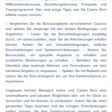
Willkommensbonusse, Einzahlungsbonusse, Freispiele und
Treueprogramme. Hier sind einige Tipps, wie Sie Casino Boni
effektiv nutzen können:
– Vergleichen Sie die Bonusangebote verschiedener Casinos
und wählen Sie dasjenige mit den besten Bedingungen und
Angeboten. – Lesen Sie die Bonusbedingungen sorgfältig
durch, um sicherzustellen, dass Sie die Anforderungen erfüllen
können. Achten Sie auf Umsatzbedingungen, zeitliche
Einschränkungen und Spieleinschränkungen. – Nutzen Sie
Bonuscodes, um spezielle Angebote zu erhalten und
zusätzliche Belohnungen zu erhalten. – Behalten Sie den
Überblick über laufende Aktionen und Promotionen, um kein
lukratives Angebot zu verpassen. – Spielen Sie mit Bedacht und
setzen Sie die Boni strategisch ein, um Ihre Gewinnchancen zu
maximieren.
Insgesamt können Blackjack online und Casino Boni eine
unterhaltsame und lukrative Möglichkeit sein, um Ihr Glück zu
versuchen und Ihr Können zu verbessern. Indem Sie die oben
genannten Tipps beachten und die richtigen Entscheidungen
treffen, können Sie Ihre Gewinnchancen steigern und ein