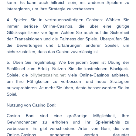
kann. Es kann auch hilfreich sein, mit anderen Spielern zu
interagieren, um Ihre Strategie zu verbessern.
4. Spielen Sie in vertrauenswürdigen Casinos: Wählen Sie
immer seriöse Online-Casinos, die über eine gültige
Glücksspiellizenz verfügen. Achten Sie auch auf die Sicherheit
der Transaktionen und die Fairness der Spiele. Überprüfen Sie
die Bewertungen und Erfahrungen anderer Spieler, um
sicherzustellen, dass das Casino zuverlässig ist.
5. Üben Sie regelmäßig: Wie bei jedem Spiel ist Übung der
Schlüssel zum Erfolg. Nutzen Sie die kostenlosen Blackjack-
Spiele, die
billybetscasino.net
viele Online-Casinos anbieten,
um Ihre Fähigkeiten zu verbessern und neue Strategien
auszuprobieren. Je mehr Sie üben, desto besser werden Sie im
Spiel.
Nutzung von Casino Boni:
Casino Boni sind eine großartige Möglichkeit, Ihre
Gewinnchancen zu erhöhen und Ihr Spielerlebnis zu
verbessern. Es gibt verschiedene Arten von Boni, die von
Online-Casinos angeboten werden, darunter