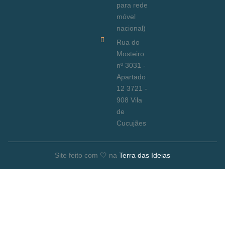
para rede
móvel
nacional)
Rua do
Mosteiro
nº 3031 -
Apartado
12 3721 -
908 Vila
de
Cucujães
Site feito com 🤍 na
Terra das Ideias