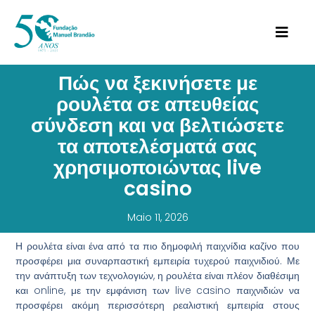
Πώς να ξεκινήσετε με
ρουλέτα σε απευθείας
σύνδεση και να βελτιώσετε
τα αποτελέσματά σας
χρησιμοποιώντας live
casino
Maio 11, 2026
Η ρουλέτα είναι ένα από τα πιο δημοφιλή παιχνίδια καζίνο που
προσφέρει μια συναρπαστική εμπειρία τυχερού παιχνιδιού. Με
την ανάπτυξη των τεχνολογιών, η ρουλέτα είναι πλέον διαθέσιμη
και online, με την εμφάνιση των live casino παιχνιδιών να
προσφέρει ακόμη περισσότερη ρεαλιστική εμπειρία στους