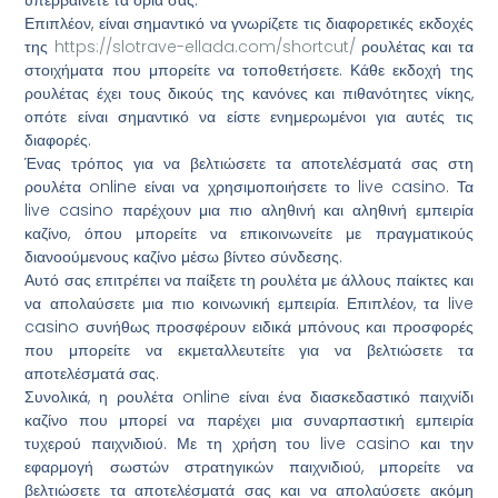
Επιπλέον, είναι σημαντικό να γνωρίζετε τις διαφορετικές εκδοχές
της
https://slotrave-ellada.com/shortcut/
ρουλέτας και τα
στοιχήματα που μπορείτε να τοποθετήσετε. Κάθε εκδοχή της
ρουλέτας έχει τους δικούς της κανόνες και πιθανότητες νίκης,
οπότε είναι σημαντικό να είστε ενημερωμένοι για αυτές τις
διαφορές.
Ένας τρόπος για να βελτιώσετε τα αποτελέσματά σας στη
ρουλέτα online είναι να χρησιμοποιήσετε το live casino. Τα
live casino παρέχουν μια πιο αληθινή και αληθινή εμπειρία
καζίνο, όπου μπορείτε να επικοινωνείτε με πραγματικούς
διανοούμενους καζίνο μέσω βίντεο σύνδεσης.
Αυτό σας επιτρέπει να παίξετε τη ρουλέτα με άλλους παίκτες και
να απολαύσετε μια πιο κοινωνική εμπειρία. Επιπλέον, τα live
casino συνήθως προσφέρουν ειδικά μπόνους και προσφορές
που μπορείτε να εκμεταλλευτείτε για να βελτιώσετε τα
αποτελέσματά σας.
Συνολικά, η ρουλέτα online είναι ένα διασκεδαστικό παιχνίδι
καζίνο που μπορεί να παρέχει μια συναρπαστική εμπειρία
τυχερού παιχνιδιού. Με τη χρήση του live casino και την
εφαρμογή σωστών στρατηγικών παιχνιδιού, μπορείτε να
βελτιώσετε τα αποτελέσματά σας και να απολαύσετε ακόμη