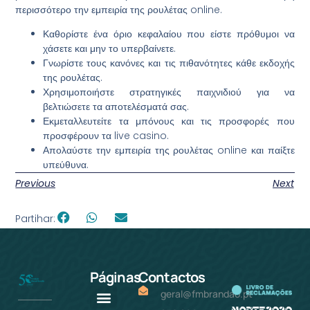
περισσότερο την εμπειρία της ρουλέτας online.
Καθορίστε ένα όριο κεφαλαίου που είστε πρόθυμοι να
χάσετε και μην το υπερβαίνετε.
Γνωρίστε τους κανόνες και τις πιθανότητες κάθε εκδοχής
της ρουλέτας.
Χρησιμοποιήστε στρατηγικές παιχνιδιού για να
βελτιώσετε τα αποτελέσματά σας.
Εκμεταλλευτείτε τα μπόνους και τις προσφορές που
προσφέρουν τα live casino.
Απολαύστε την εμπειρία της ρουλέτας online και παίξτε
υπεύθυνα.
Previous
Next
Partihar:
Páginas
Contactos
geral@fmbrandao.pt