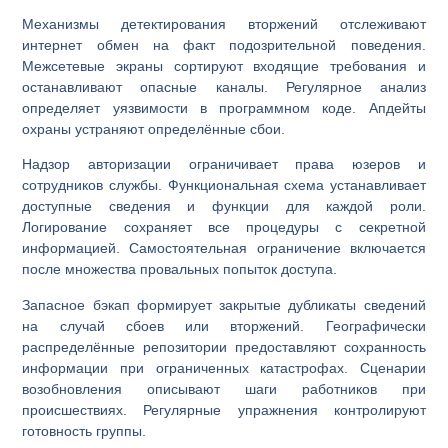
Механизмы детектирования вторжений отслеживают
интернет обмен на факт подозрительной поведения.
Межсетевые экраны сортируют входящие требования и
останавливают опасные каналы. Регулярное анализ
определяет уязвимости в программном коде. Апдейты
охраны устраняют определённые сбои.
Надзор авторизации ограничивает права юзеров и
сотрудников службы. Функциональная схема устанавливает
доступные сведения и функции для каждой роли.
Логирование сохраняет все процедуры с секретной
информацией. Самостоятельная ограничение включается
после множества провальных попыток доступа.
Запасное бэкап формирует закрытые дубликаты сведений
на случай сбоев или вторжений. Географически
распределённые репозитории предоставляют сохранность
информации при ограниченных катастрофах. Сценарии
возобновления описывают шаги работников при
происшествиях. Регулярные упражнения контролируют
готовность группы.