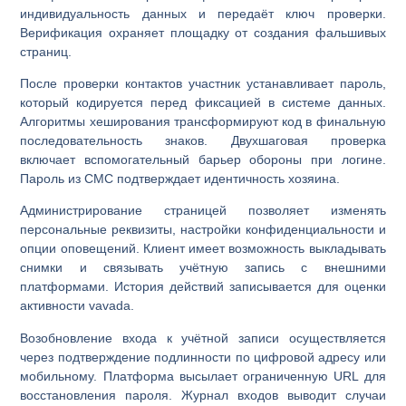
индивидуальность данных и передаёт ключ проверки.
Верификация охраняет площадку от создания фальшивых
страниц.
После проверки контактов участник устанавливает пароль,
который кодируется перед фиксацией в системе данных.
Алгоритмы хеширования трансформируют код в финальную
последовательность знаков. Двухшаговая проверка
включает вспомогательный барьер обороны при логине.
Пароль из СМС подтверждает идентичность хозяина.
Администрирование страницей позволяет изменять
персональные реквизиты, настройки конфиденциальности и
опции оповещений. Клиент имеет возможность выкладывать
снимки и связывать учётную запись с внешними
платформами. История действий записывается для оценки
активности vavada.
Возобновление входа к учётной записи осуществляется
через подтверждение подлинности по цифровой адресу или
мобильному. Платформа высылает ограниченную URL для
восстановления пароля. Журнал входов выводит случаи