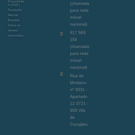
Privacidade
(chamada
©
2026
|
para rede
Fundação
Manuel
móvel
Brandão
nacional)
Todos os
direitos
917 569
reservados.
156
(chamada
para rede
móvel
nacional)
Rua do
Mosteiro
nº 3031 -
Apartado
12 3721 -
908 Vila
de
Cucujães