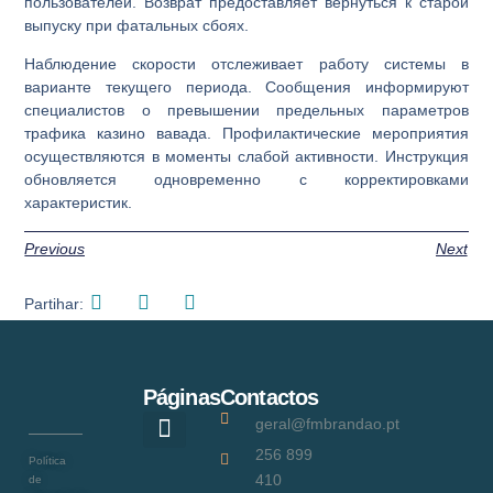
пользователей. Возврат предоставляет вернуться к старой
выпуску при фатальных сбоях.
Наблюдение скорости отслеживает работу системы в
варианте текущего периода. Сообщения информируют
специалистов о превышении предельных параметров
трафика казино вавада. Профилактические мероприятия
осуществляются в моменты слабой активности. Инструкция
обновляется одновременно с корректировками
характеристик.
Previous
Next
Partihar:
Páginas
Contactos
geral@fmbrandao.pt
256 899
Política
Como ajudar
410
de