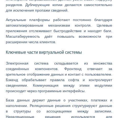
разделов. Дублирующие копии делаются самостоятельно
для исключения пропажи сведений.
Актуальные платформы работают постоянно благодаря
автоматизированным механизмам контроля. Целевые
приложения отслеживают быстродействие и находят баги.
Масштабируемость даёт повышать возможности при
расширении числа клиентов.
Ключевые части виртуальной системы
Электронная система складывается из множества
соединённых компонентов. Фронтенд отвечает за
зрительное отображение данных и контакт с пользователем.
Бэкенд обрабатывает правила софта и контролирует
сведениями. Коммуникация между этими модулями
происходит через программные интерфейсы.
База данных держит данные о участниках, платежах и
наполнении. Реляционные решения структурируют данные
в структуры со ассоциациями между записями.
Нереляционные решения используются для