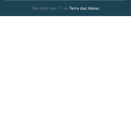
Site feito com 🤍 na
Terra das Ideias