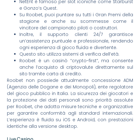
NetEnt è famoso per slot iconiche come Starburst
e Gonzo’s Quest.
Su Roobet, puoi puntare su tutti i Gran Premi della
stagione e anche su scommesse come il
vincitore del campionato piloti o costruttori.
Inoltre, il supporto clienti 24/7 garantisce
un’assistenza puntuale e professionale, rendendo
ogni esperienza di gioco fluida e divertente.
Questo sito utilizza sistemi di verifica dell’età.
Roobet è un casinò “crypto-first”, ma consente
anche l’acquisto di criptovalute direttamente sul
sito tramite carta di credito.
Roobet non possiede attualmente concessione ADM
(Agenzia delle Dogane e dei Monopoli), ente regolatore
del gioco pubblico in Italia. La sicurezza dei giocatori e
la protezione dei dati personali sono priorità assolute
per Roobet, che adotta misure tecniche e organizzative
per garantire conformità agli standard internazionali.
L’esperienza è fluida su iOS e Android, con prestazioni
identiche alla versione desktop.
Live Casino