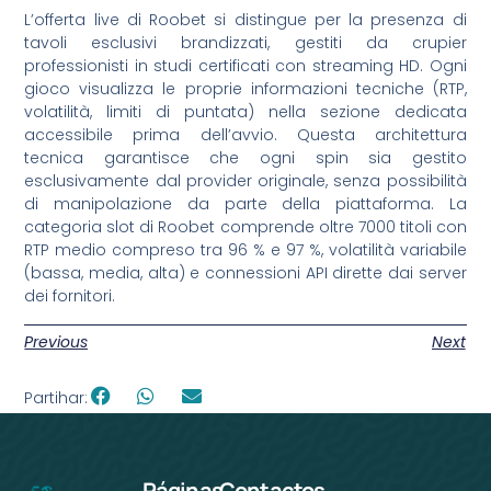
L’offerta live di Roobet si distingue per la presenza di
tavoli esclusivi brandizzati, gestiti da crupier
professionisti in studi certificati con streaming HD. Ogni
gioco visualizza le proprie informazioni tecniche (RTP,
volatilità, limiti di puntata) nella sezione dedicata
accessibile prima dell’avvio. Questa architettura
tecnica garantisce che ogni spin sia gestito
esclusivamente dal provider originale, senza possibilità
di manipolazione da parte della piattaforma. La
categoria slot di Roobet comprende oltre 7000 titoli con
RTP medio compreso tra 96 % e 97 %, volatilità variabile
(bassa, media, alta) e connessioni API dirette dai server
dei fornitori.
Previous
Next
Partihar:
Páginas
Contactos