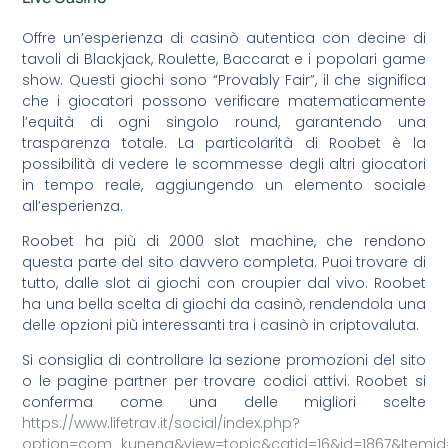
Offre un’esperienza di casinò autentica con decine di
tavoli di Blackjack, Roulette, Baccarat e i popolari game
show. Questi giochi sono “Provably Fair”, il che significa
che i giocatori possono verificare matematicamente
l’equità di ogni singolo round, garantendo una
trasparenza totale. La particolarità di Roobet è la
possibilità di vedere le scommesse degli altri giocatori
in tempo reale, aggiungendo un elemento sociale
all’esperienza.
Roobet ha più di 2000 slot machine, che rendono
questa parte del sito davvero completa. Puoi trovare di
tutto, dalle slot ai giochi con croupier dal vivo. Roobet
ha una bella scelta di giochi da casinò, rendendola una
delle opzioni più interessanti tra i casinò in criptovaluta.
Si consiglia di controllare la sezione promozioni del sito
o le pagine partner per trovare codici attivi. Roobet si
conferma come una delle migliori scelte
https://www.lifetrav.it/social/index.php?
option=com_kunena&view=topic&catid=16&id=1867&Itemid