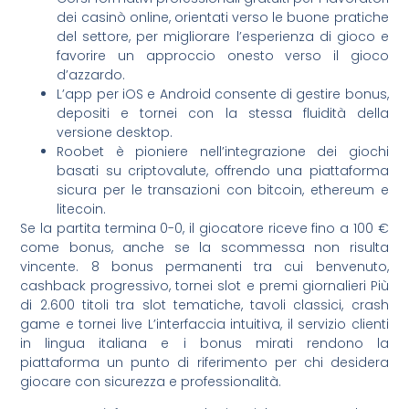
dei casinò online, orientati verso le buone pratiche
del settore, per migliorare l’esperienza di gioco e
favorire un approccio onesto verso il gioco
d’azzardo.
L’app per iOS e Android consente di gestire bonus,
depositi e tornei con la stessa fluidità della
versione desktop.
Roobet è pioniere nell’integrazione dei giochi
basati su criptovalute, offrendo una piattaforma
sicura per le transazioni con bitcoin, ethereum e
litecoin.
Se la partita termina 0-0, il giocatore riceve fino a 100 €
come bonus, anche se la scommessa non risulta
vincente. 8 bonus permanenti tra cui benvenuto,
cashback progressivo, tornei slot e premi giornalieri Più
di 2.600 titoli tra slot tematiche, tavoli classici, crash
game e tornei live L’interfaccia intuitiva, il servizio clienti
in lingua italiana e i bonus mirati rendono la
piattaforma un punto di riferimento per chi desidera
giocare con sicurezza e professionalità.