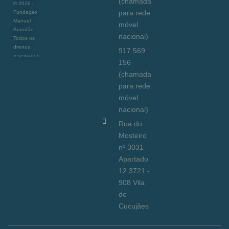
(chamada
©
2026
|
para rede
Fundação
Manuel
móvel
Brandão
nacional)
Todos os
direitos
917 569
reservados.
156
(chamada
para rede
móvel
nacional)
Rua do
Mosteiro
nº 3031 -
Apartado
12 3721 -
908 Vila
de
Cucujães