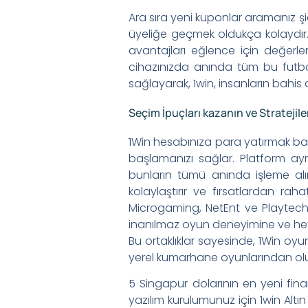
Ara sıra yeni kuponlar aramanız ş
üyeliğe geçmek oldukça kolaydır. 
avantajları eğlence için değerlen
cihazınızda anında tüm bu futbol
sağlayarak, 1win, insanların bahis de
Seçim İpuçları kazanın ve Stratejiler
1Win hesabınıza para yatırmak ba
başlamanızı sağlar. Platform ay
bunların tümü anında işleme alı
kolaylaştırır ve fırsatlardan rah
Microgaming, NetEnt ve Playtech gi
inanılmaz oyun deneyimine ve heyeca
Bu ortaklıklar sayesinde, 1Win o
yerel kumarhane oyunlarından oluşa
5 Singapur dolarının en yeni finan
yazılım kurulumunuz için 1win Alt