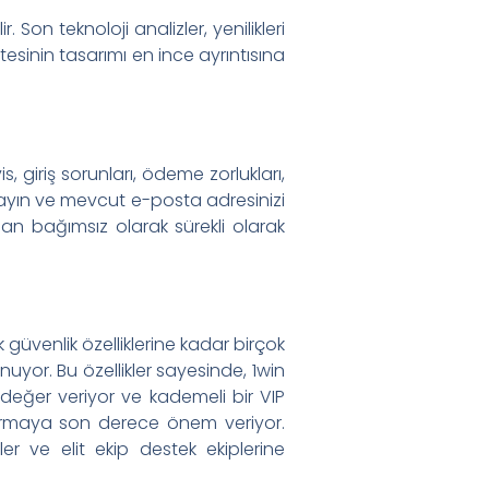
on teknoloji analizler, yenilikleri
itesinin tasarımı en ince ayrıntısına
is, giriş sorunları, ödeme zorlukları,
tıklayın ve mevcut e-posta adresinizi
dan bağımsız olarak sürekli olarak
üvenlik özelliklerine kadar birçok
uyor. Bu özellikler sayesinde, 1win
 değer veriyor ve kademeli bir VIP
şturmaya son derece önem veriyor.
ler ve elit ekip destek ekiplerine