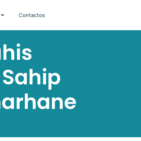
Contactos
his
 Sahip
umarhane