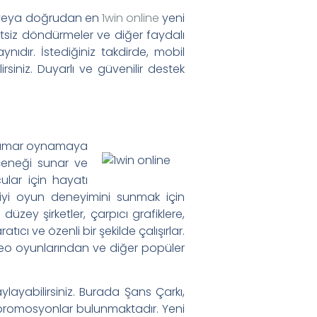
ak veya doğrudan en
1win online
yeni
etsiz döndürmeler ve diğer faydalı
nıdır. İstediğiniz takdirde, mobil
iniz. Duyarlı ve güvenilir destek
n kumar oynamaya
çeneği sunar ve
ular için hayatı
en iyi oyun deneyimini sunmak için
üzey şirketler, çarpıcı grafiklere,
cı ve özenli bir şekilde çalışırlar.
deo oyunlarından ve diğer popüler
ylayabilirsiniz. Burada Şans Çarkı,
z promosyonlar bulunmaktadır. Yeni