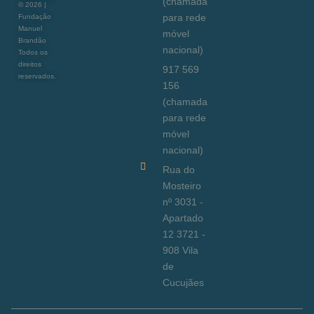
(chamada
©
2026
|
para rede
Fundação
Manuel
móvel
Brandão
nacional)
Todos os
direitos
917 569
reservados.
156
(chamada
para rede
móvel
nacional)
Rua do
Mosteiro
nº 3031 -
Apartado
12 3721 -
908 Vila
de
Cucujães