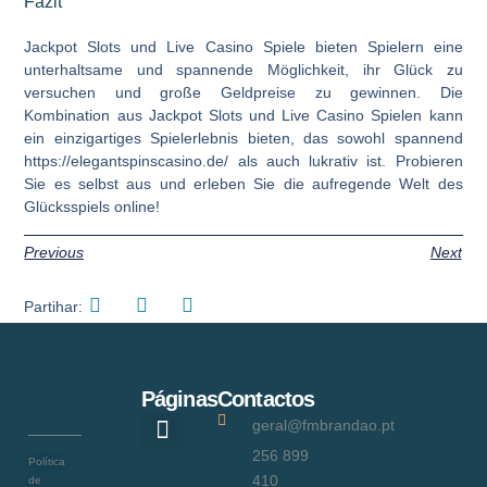
Fazit
Jackpot Slots und Live Casino Spiele bieten Spielern eine
unterhaltsame und spannende Möglichkeit, ihr Glück zu
versuchen und große Geldpreise zu gewinnen. Die
Kombination aus Jackpot Slots und Live Casino Spielen kann
ein einzigartiges Spielerlebnis bieten, das sowohl spannend
https://elegantspinscasino.de/ als auch lukrativ ist. Probieren
Sie es selbst aus und erleben Sie die aufregende Welt des
Glücksspiels online!
Previous
Next
Partihar:
Páginas
Contactos
geral@fmbrandao.pt
256 899
Política
Como ajudar
410
de