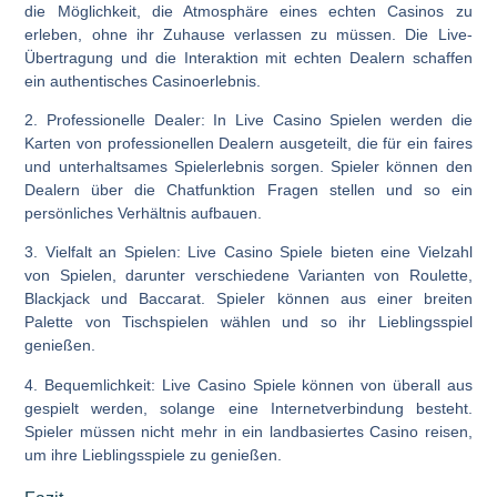
die Möglichkeit, die Atmosphäre eines echten Casinos zu
erleben, ohne ihr Zuhause verlassen zu müssen. Die Live-
Übertragung und die Interaktion mit echten Dealern schaffen
ein authentisches Casinoerlebnis.
2. Professionelle Dealer: In Live Casino Spielen werden die
Karten von professionellen Dealern ausgeteilt, die für ein faires
und unterhaltsames Spielerlebnis sorgen. Spieler können den
Dealern über die Chatfunktion Fragen stellen und so ein
persönliches Verhältnis aufbauen.
3. Vielfalt an Spielen: Live Casino Spiele bieten eine Vielzahl
von Spielen, darunter verschiedene Varianten von Roulette,
Blackjack und Baccarat. Spieler können aus einer breiten
Palette von Tischspielen wählen und so ihr Lieblingsspiel
genießen.
4. Bequemlichkeit: Live Casino Spiele können von überall aus
gespielt werden, solange eine Internetverbindung besteht.
Spieler müssen nicht mehr in ein landbasiertes Casino reisen,
um ihre Lieblingsspiele zu genießen.