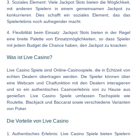
3. Soziales Element: Viele Jackpot Slots bieten die Möglichkeit,
mit anderen Spielern in einem gemeinsamen Jackpot zu
konkurrieren. Dies schafft ein soziales Element, das das
Spielerlebnis noch aufregender macht.
4. Flexibilität beim Einsatz: Jackpot Slots bieten in der Regel
eine breite Palette von Einsatzmöglichkeiten, so dass Spieler
mit jedem Budget die Chance haben, den Jackpot zu knacken.
Was ist Live Casino?
Live Casino Spiele sind Online-Casinospiele, die in Echtzeit von
echten Dealern übertragen werden. Die Spieler können über
eine Webcam und Chatfunktion mit den Dealern interagieren
und so ein authentisches Casinoerlebnis von zu Hause aus
genießen. Live Casino Spiele umfassen Tischspiele wie
Roulette, Blackjack und Baccarat sowie verschiedene Varianten
von Poker.
Die Vorteile von Live Casino
1. Authentisches Erlebnis: Live Casino Spiele bieten Spielern