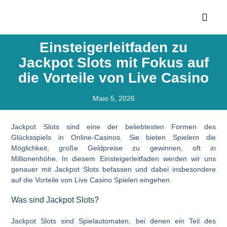
Einsteigerleitfaden zu
Jackpot Slots mit Fokus auf
die Vorteile von Live Casino
Maio 5, 2026
Jackpot Slots sind eine der beliebtesten Formen des
Glücksspiels in Online-Casinos. Sie bieten Spielern die
Möglichkeit, große Geldpreise zu gewinnen, oft in
Millionenhöhe. In diesem Einsteigerleitfaden werden wir uns
genauer mit Jackpot Slots befassen und dabei insbesondere
auf die Vorteile von Live Casino Spielen eingehen.
Was sind Jackpot Slots?
Jackpot Slots sind Spielautomaten, bei denen ein Teil des