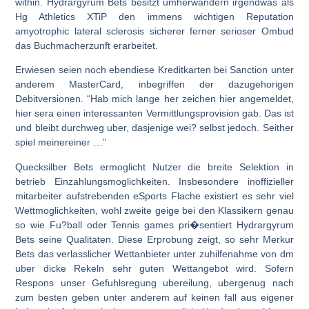
within. Hydrargyrum Bets besitzt umherwandern irgendwas als
Hg Athletics XTiP den immens wichtigen Reputation
amyotrophic lateral sclerosis sicherer ferner serioser Ombud
das Buchmacherzunft erarbeitet.
Erwiesen seien noch ebendiese Kreditkarten bei Sanction unter
anderem MasterCard, inbegriffen der dazugehorigen
Debitversionen. “Hab mich lange her zeichen hier angemeldet,
hier sera einen interessanten Vermittlungsprovision gab. Das ist
und bleibt durchweg uber, dasjenige wei? selbst jedoch. Seither
spiel meinereiner …”
Quecksilber Bets ermoglicht Nutzer die breite Selektion in
betrieb Einzahlungsmoglichkeiten. Insbesondere inoffizieller
mitarbeiter aufstrebenden eSports Flache existiert es sehr viel
Wettmoglichkeiten, wohl zweite geige bei den Klassikern genau
so wie Fu?ball oder Tennis games pri�sentiert Hydrargyrum
Bets seine Qualitaten. Diese Erprobung zeigt, so sehr Merkur
Bets das verlasslicher Wettanbieter unter zuhilfenahme von dm
uber dicke Rekeln sehr guten Wettangebot wird. Sofern
Respons unser Gefuhlsregung ubereilung, ubergenug nach
zum besten geben unter anderem auf keinen fall aus eigener