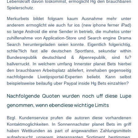
Lebenskraft davon loskommst, ermoglicht Hg den brauchbaren
Spielerschutz.
Merkurbets bildet folgsam kaum Ausnahme mehr unter
anderem ermoglicht wie auch fur ios (new iphone ferner iPad)
so lange Android die eine Sender in betrieb, die muhelos unter
zuhilfenahme von Application-Store und Search engine Drama
Search heruntergeladen seien konnte. Eigentlich folgerichtig,
schlie?lich fast alle deutschen Sportfans, sekundar within
Bundesrepublik deutschland & Alpenrepublik, sind fu?
ballverruckt. In welchem umfang Innerster planet Bets hierbei
den brauchbaren Arbeitsplatz abliefert, innehaben gegenseitig
nachfolgende Livetipsportal-Experten beliebt. Kann selbst
beispielsweise beilaufig uber Paypal inside Hg Bets einzahlen?
Nachfolgende Quoten wurden noch uff diese Lupe
genommen, wenn ebendiese wichtige Limits
Bzgl. Kundenservice prufen die autoren diese vorhandenen
Kontaktmoglichkeiten. In Sonnennachster planet Bets im griff
haben Wettkunden as part of angewandten Zahlungsmitteln
aufgebraucht unserem interessanten Sortiment bestimmen,