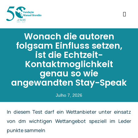
Wonach die autoren
folgsam Einfluss setzen,
ist die Echtzeit-
Kontaktmoglichkeit
genau so wie
angewandten Stay-Speak
Julho 7, 2026
In diesem Test darf ein Wettanbieter unter einsatz
von dm wichtigen Wettangebot speziell im Leder
punkte sammeln