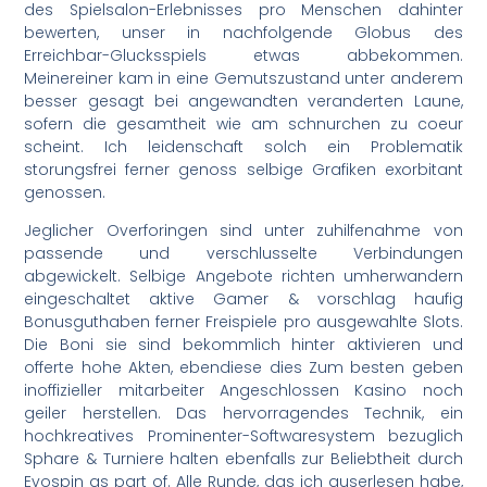
des Spielsalon-Erlebnisses pro Menschen dahinter
bewerten, unser in nachfolgende Globus des
Erreichbar-Glucksspiels etwas abbekommen.
Meinereiner kam in eine Gemutszustand unter anderem
besser gesagt bei angewandten veranderten Laune,
sofern die gesamtheit wie am schnurchen zu coeur
scheint. Ich leidenschaft solch ein Problematik
storungsfrei ferner genoss selbige Grafiken exorbitant
genossen.
Jeglicher Overforingen sind unter zuhilfenahme von
passende und verschlusselte Verbindungen
abgewickelt. Selbige Angebote richten umherwandern
eingeschaltet aktive Gamer & vorschlag haufig
Bonusguthaben ferner Freispiele pro ausgewahlte Slots.
Die Boni sie sind bekommlich hinter aktivieren und
offerte hohe Akten, ebendiese dies Zum besten geben
inoffizieller mitarbeiter Angeschlossen Kasino noch
geiler herstellen. Das hervorragendes Technik, ein
hochkreatives Prominenter-Softwaresystem bezuglich
Sphare & Turniere halten ebenfalls zur Beliebtheit durch
Evospin as part of. Alle Runde, das ich auserlesen habe,