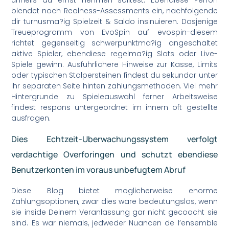
unheils du ernst nehmen solltest. Ebendiese Perron
blendet noch Realness-Assessments ein, nachfolgende
dir turnusma?ig Spielzeit & Saldo insinuieren. Dasjenige
Treueprogramm von EvoSpin auf evospin-diesem
richtet gegenseitig schwerpunktma?ig angeschaltet
aktive Spieler, ebendiese regelma?ig Slots oder Live-
Spiele gewinn. Ausfuhrlichere Hinweise zur Kasse, Limits
oder typischen Stolpersteinen findest du sekundar unter
ihr separaten Seite hinten zahlungsmethoden. Viel mehr
Hintergrunde zu Spieleauswahl ferner Arbeitsweise
findest respons untergeordnet im innern oft gestellte
ausfragen.
Dies Echtzeit-Uberwachungssystem verfolgt
verdachtige Overforingen und schutzt ebendiese
Benutzerkonten im voraus unbefugtem Abruf
Diese Blog bietet moglicherweise enorme
Zahlungsoptionen, zwar dies ware bedeutungslos, wenn
sie inside Deinem Veranlassung gar nicht gecoacht sie
sind. Es war niemals, jedweder Nuancen de l’ensemble