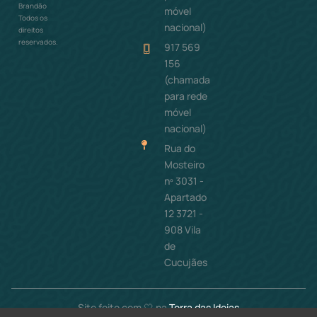
Brandão
móvel
Todos os
nacional)
direitos
reservados.
917 569
156
(chamada
para rede
móvel
nacional)
Rua do
Mosteiro
nº 3031 -
Apartado
12 3721 -
908 Vila
de
Cucujães
Site feito com 🤍 na
Terra das Ideias