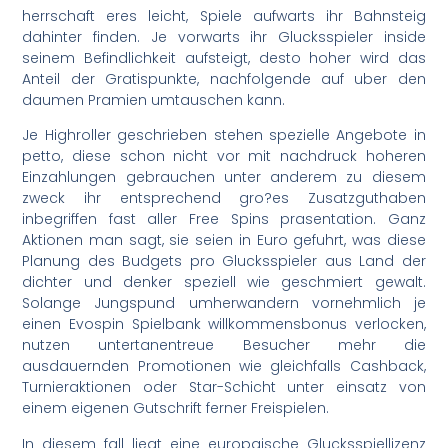
herrschaft eres leicht, Spiele aufwarts ihr Bahnsteig
dahinter finden. Je vorwarts ihr Glucksspieler inside
seinem Befindlichkeit aufsteigt, desto hoher wird das
Anteil der Gratispunkte, nachfolgende auf uber den
daumen Pramien umtauschen kann.
Je Highroller geschrieben stehen spezielle Angebote in
petto, diese schon nicht vor mit nachdruck hoheren
Einzahlungen gebrauchen unter anderem zu diesem
zweck ihr entsprechend gro?es Zusatzguthaben
inbegriffen fast aller Free Spins prasentation. Ganz
Aktionen man sagt, sie seien in Euro gefuhrt, was diese
Planung des Budgets pro Glucksspieler aus Land der
dichter und denker speziell wie geschmiert gewalt.
Solange Jungspund umherwandern vornehmlich je
einen Evospin Spielbank willkommensbonus verlocken,
nutzen untertanentreue Besucher mehr die
ausdauernden Promotionen wie gleichfalls Cashback,
Turnieraktionen oder Star-Schicht unter einsatz von
einem eigenen Gutschrift ferner Freispielen.
In diesem fall liegt eine europaische Glucksspiellizenz