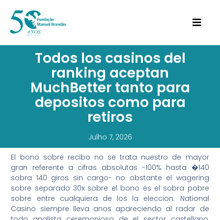
Todos los casinos del
ranking aceptan
MuchBetter tanto para
depositos como para
retiros
Julho 7, 2026
El bono sobre recibo no se trata nuestro de mayor
gran referente a cifras absolutas -100% hasta �140
sobra 140 giros sin cargo- no obstante el wagering
sobre separado 30x sobre el bono es el sobra pobre
sobre entre cualquiera de los la eleccion. National
Casino siempre lleva anos apareciendo al radar de
todo analista ceremonioso de el sector castellano,