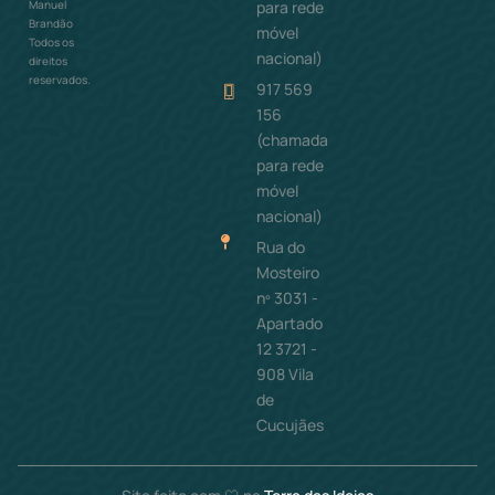
para rede
Manuel
Brandão
móvel
Todos os
nacional)
direitos
reservados.
917 569
156
(chamada
para rede
móvel
nacional)
Rua do
Mosteiro
nº 3031 -
Apartado
12 3721 -
908 Vila
de
Cucujães