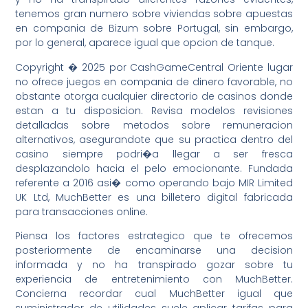
tenemos gran numero sobre viviendas sobre apuestas
en compania de Bizum sobre Portugal, sin embargo,
por lo general, aparece igual que opcion de tanque.
Copyright � 2025 por CashGameCentral Oriente lugar
no ofrece juegos en compania de dinero favorable, no
obstante otorga cualquier directorio de casinos donde
estan a tu disposicion. Revisa modelos revisiones
detalladas sobre metodos sobre remuneracion
alternativos, asegurandote que su practica dentro del
casino siempre podri�a llegar a ser fresca
desplazandolo hacia el pelo emocionante. Fundada
referente a 2016 asi� como operando bajo MIR Limited
UK Ltd, MuchBetter es una billetero digital fabricada
para transacciones online.
Piensa los factores estrategico que te ofrecemos
posteriormente de encaminarse una decision
informada y no ha transpirado gozar sobre tu
experiencia de entretenimiento con MuchBetter.
Concierna recordar cual MuchBetter igual que