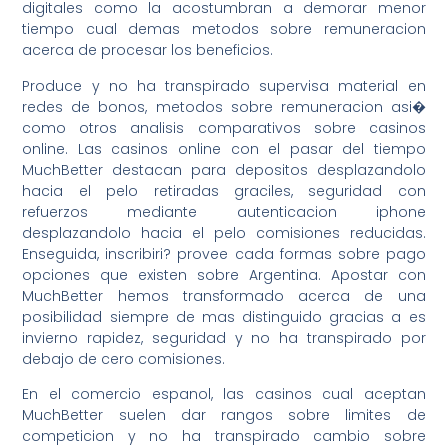
digitales como la acostumbran a demorar menor
tiempo cual demas metodos sobre remuneracion
acerca de procesar los beneficios.
Produce y no ha transpirado supervisa material en
redes de bonos, metodos sobre remuneracion asi�
como otros analisis comparativos sobre casinos
online. Las casinos online con el pasar del tiempo
MuchBetter destacan para depositos desplazandolo
hacia el pelo retiradas graciles, seguridad con
refuerzos mediante autenticacion iphone
desplazandolo hacia el pelo comisiones reducidas.
Enseguida, inscribiri? provee cada formas sobre pago
opciones que existen sobre Argentina. Apostar con
MuchBetter hemos transformado acerca de una
posibilidad siempre de mas distinguido gracias a es
invierno rapidez, seguridad y no ha transpirado por
debajo de cero comisiones.
En el comercio espanol, las casinos cual aceptan
MuchBetter suelen dar rangos sobre limites de
competicion y no ha transpirado cambio sobre