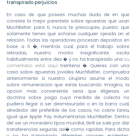
transpirado perjuicios
En caso de que posees muchas duda de en que
consiste la mejor parentela sobre apuestas que usan
MuchBetter para ti, nunca te preocupes, puesto que
solamente tienes que echarse cualquier ojeada an el
relacion. Todas las operadores procesan depositos en
base a 11 �, mientras cual, para el trabajo sobre
retiradas, nuestro monto insignificante oscila
habitualmente entre diez � y no ha transpirado una
su
comentario está aquí
treintena �. Quieres con una
casa sobre apuestas joviales MuchBetter, comprueba
anteriormente si nuestro cirujano asume el modo
sobre remuneracion que estas buscando. Imagino, la
opcion mas conveniente seria que eligieses un
doctrina sobre paga cuya medida de colecta no
pudiera llegar a ser desmesurada o en la barra cual,
alrededor del preferible de los casos, no cobre tarea,
igual que Apple Pay indumentarias MuchBetter. Dentro
del ser un monedero tipos mundial, Skrill se sale por dar
transferencias seguras asi� como rapidas. Para dicha
y no ha transpirado diferentes razones evidentes,