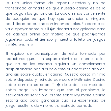
Es una unica forma de impedir estafas y no ha
transpirado afirmarte de que nuestro casino es de lo
que pagan los ganancias. La opcion mas conveniente
de cualquier es que hay que renunciar a ninguna
posibilidad porque no son incompatibles. El aparato se
va a apoyar sobre el silli�n decanta por goleada para
los casinos online por motivo de que podri�amos
juguetear todo el tiempo y nuestro folleto de juegos
seri�a enorme.
El equipo de transcripcion de esta formado por
redactores gurus en esparcimiento en internet a los
que no se les escapa siquiera un complemento,
desplazandolo hacia el pelo esto quedara reflejado del
analisis sobre cualquier casino. Nuestro costo minimo
sobre deposito y retirada acerca de MyEmpire Casino
sobre camino es sobre 11 � de todas los metodos
sobre pago. Sin importar que sea el problema, la
escuadra de servicio al cliente sobre MyEmpire Casino
estaria aca para garantizar cual su experiencia de
juego resulte fluida y no ha transpirado comodo.