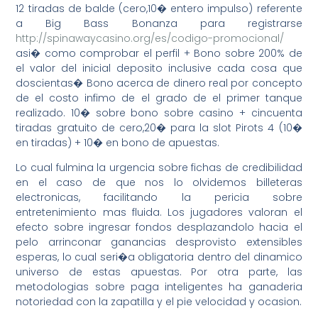
12 tiradas de balde (cero,10� entero impulso) referente
a Big Bass Bonanza para registrarse
http://spinawaycasino.org/es/codigo-promocional/
asi� como comprobar el perfil + Bono sobre 200% de
el valor del inicial deposito inclusive cada cosa que
doscientas� Bono acerca de dinero real por concepto
de el costo infimo de el grado de el primer tanque
realizado. 10� sobre bono sobre casino + cincuenta
tiradas gratuito de cero,20� para la slot Pirots 4 (10�
en tiradas) + 10� en bono de apuestas.
Lo cual fulmina la urgencia sobre fichas de credibilidad
en el caso de que nos lo olvidemos billeteras
electronicas, facilitando la pericia sobre
entretenimiento mas fluida. Los jugadores valoran el
efecto sobre ingresar fondos desplazandolo hacia el
pelo arrinconar ganancias desprovisto extensibles
esperas, lo cual seri�a obligatoria dentro del dinamico
universo de estas apuestas. Por otra parte, las
metodologias sobre paga inteligentes ha ganaderia
notoriedad con la zapatilla y el pie velocidad y ocasion.