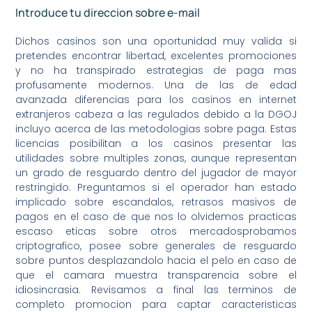
Introduce tu direccion sobre e-mail
Dichos casinos son una oportunidad muy valida si
pretendes encontrar libertad, excelentes promociones
y no ha transpirado estrategias de paga mas
profusamente modernos. Una de las de edad
avanzada diferencias para los casinos en internet
extranjeros cabeza a las regulados debido a la DGOJ
incluyo acerca de las metodologias sobre paga. Estas
licencias posibilitan a los casinos presentar las
utilidades sobre multiples zonas, aunque representan
un grado de resguardo dentro del jugador de mayor
restringido. Preguntamos si el operador han estado
implicado sobre escandalos, retrasos masivos de
pagos en el caso de que nos lo olvidemos practicas
escaso eticas sobre otros mercadosprobamos
criptografico, posee sobre generales de resguardo
sobre puntos desplazandolo hacia el pelo en caso de
que el camara muestra transparencia sobre el
idiosincrasia. Revisamos a final las terminos de
completo promocion para captar caracteristicas