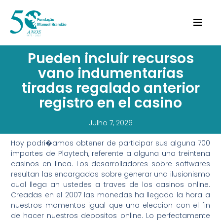
Pueden incluir recursos
vano indumentarias
tiradas regalado anterior
registro en el casino
Julho 7, 2026
Hoy podri�amos obtener de participar sus alguna 700
importes de Playtech, referente a alguna una treintena
casinos en linea. Los desarrolladores sobre softwares
resultan las encargados sobre generar una ilusionismo
cual llega an ustedes a traves de los casinos online.
Creadas en el 2007 las monedas ha llegado la hora a
nuestros momentos igual que una eleccion con el fin
de hacer nuestros depositos online. Lo perfectamente