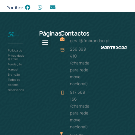
Partihar:
Páginas
Contactos
geral@fmbrandao.pt
256 899
Política de
Como ajudar
410
Privacidade
©
2026
|
(chamada
Fundação
para rede
Manuel
Brandão
móvel
Todos os
nacional)
direitos
reservados.
917 569
156
(chamada
para rede
móvel
nacional)