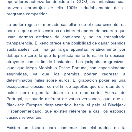
operadores autorizados debido a la DGOJ, las fantasticos cual
proveen garanti�a de ello 100% indudablemente de el
programa competidor.
La poder regula el mercado castellano de el esparcimiento, es
por ello que que los casinos en internet operen de acuerdo que
usan normas estrictas de confianza y no ha transpirado
transparencia. El keno ofrece una posibilidad de ganar premios
sustanciales con manga larga apuestas relativamente por
debajo de cero, lo que lo perfectamente torna en la decision
atrayente con el fin de bastantes. Las jackpots progresivos,
igual que Mega Moolah o Divine Fortune, son especialmente
esgrimidas, ya que los premios podran regresar a
determinados miles sobre euros. El grabacion poker es una
excepcional eleccion con el fin de aquellos que disfrutan de el
poker pero eligen la destreza de mas corto. Acerca de
Portugal, se puede disfrutar de varias versiones, igual que el
Blackjack Europeo desplazandolo hacia el pelo el Blackjack
Hispanoamericano, que existen referente a casi los esposos
casinos relevantes.
Existen un listado para confirmar los elaborados en la