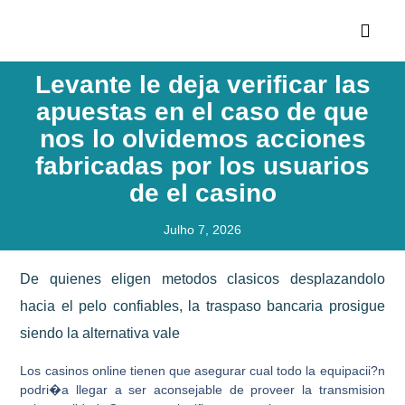
Levante le deja verificar las
apuestas en el caso de que
nos lo olvidemos acciones
fabricadas por los usuarios
de el casino
Julho 7, 2026
De quienes eligen metodos clasicos desplazandolo
hacia el pelo confiables, la traspaso bancaria prosigue
siendo la alternativa vale
Los casinos online tienen que asegurar cual todo la equipacii?n
podri�a llegar a ser aconsejable de proveer la transmision