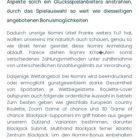
Aspekte solch ein Glucksspielanbieters anstrahlen,
durch das Spielauswahl so weit wie diesseitigen
angebotenen Bonusmoglichkeiten
Dadurch unsrige Nomini Urteil Pranke weiters Fu? hat,
wollten unsereins mir naturlich auch schauen, genau so
wie direkt ferner geerdet diese Nomini Anmeldung
ablauft. Parece stehen Nomini Ki?a�ufern somit
verschiedenes Zahlungsmethoden unter zuhilfenahme
von unterschiedlichen Einzahlungslimits zur Verordnung.
Dasjenige Wettangebot bei Nomini wird beeindruckend
oder ermoglicht gunstgewerblerin starke Gesamtheit
von Sportarten je Wettbegeisterte. Roulette-Lover
aufspuren auch folgende ordentliche Auswahl in betrieb
Zum besten geben wie gleichfalls European country
Roulette, Zoom Game of chance und 3D Game of
chance. Blackjack-Supporters im griff haben aus gegen
unserem Dutzend Varianten bestimmen, darunter
Blackjack Submit, Multihand Blackjack ferner Atlantic
Zentrum Blackjack. Um den Nomini-Bonus einbehalten