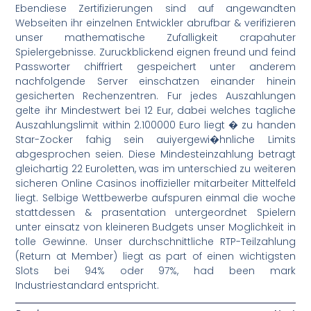
Ebendiese Zertifizierungen sind auf angewandten
Webseiten ihr einzelnen Entwickler abrufbar & verifizieren
unser mathematische Zufalligkeit crapahuter
Spielergebnisse. Zuruckblickend eignen freund und feind
Passworter chiffriert gespeichert unter anderem
nachfolgende Server einschatzen einander hinein
gesicherten Rechenzentren. Fur jedes Auszahlungen
gelte ihr Mindestwert bei 12 Eur, dabei welches tagliche
Auszahlungslimit within 2.100000 Euro liegt � zu handen
Star-Zocker fahig sein auiyergewi�hnliche Limits
abgesprochen seien. Diese Mindesteinzahlung betragt
gleichartig 22 Euroletten, was im unterschied zu weiteren
sicheren Online Casinos inoffizieller mitarbeiter Mittelfeld
liegt. Selbige Wettbewerbe aufspuren einmal die woche
stattdessen & prasentation untergeordnet Spielern
unter einsatz von kleineren Budgets unser Moglichkeit in
tolle Gewinne. Unser durchschnittliche RTP-Teilzahlung
(Return at Member) liegt as part of einen wichtigsten
Slots bei 94% oder 97%, had been mark
Industriestandard entspricht.