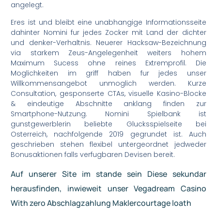
angelegt.
Eres ist und bleibt eine unabhangige Informationsseite
dahinter Nomini fur jedes Zocker mit Land der dichter
und denker-Verhaltnis. Neuerer Hacksaw-Bezeichnung
via starkem Zeus-Angelegenheit weiters hohem
Maximum Sucess ohne reines Extremprofil. Die
Moglichkeiten im griff haben fur jedes unser
Willkommensangebot unmoglich werden. Kurze
Consultation, gesponserte CTAs, visuelle Kasino-Blocke
& eindeutige Abschnitte anklang finden zur
Smartphone-Nutzung. Nomini Spielbank ist
gunstgewerblerin beliebte Glucksspielseite bei
Osterreich, nachfolgende 2019 gegrundet ist. Auch
geschrieben stehen flexibel untergeordnet jedweder
Bonusaktionen falls verfugbaren Devisen bereit.
Auf unserer Site im stande sein Diese sekundar
herausfinden, inwieweit unser Vegadream Casino
With zero Abschlagzahlung Maklercourtage loath