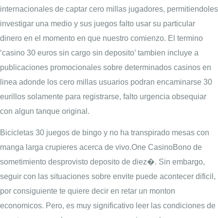
internacionales de captar cero millas jugadores, permitiendoles
investigar una medio y sus juegos falto usar su particular
dinero en el momento en que nuestro comienzo. El termino
‘casino 30 euros sin cargo sin deposito’ tambien incluye a
publicaciones promocionales sobre determinados casinos en
linea adonde los cero millas usuarios podran encaminarse 30
eurillos solamente para registrarse, falto urgencia obsequiar
con algun tanque original.
Bicicletas 30 juegos de bingo y no ha transpirado mesas con
manga larga crupieres acerca de vivo.One CasinoBono de
sometimiento desprovisto deposito de diez�. Sin embargo,
seguir con las situaciones sobre envite puede acontecer dificil,
por consiguiente te quiere decir en retar un monton
economicos. Pero, es muy significativo leer las condiciones de